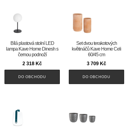
Bílá plastová stolní LED
Set dvou terakotových
lampa Kave Home Dinesh s
květináčů Kave Home Celi
černou podnoží
60/45 cm
2 318
Kč
3 709
Kč
DO OBCHODU
DO OBCHODU