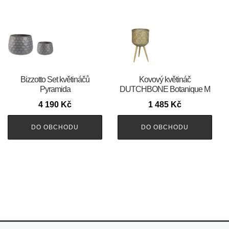
Bizzotto Set květináčů
Kovový květináč
Pyramida
DUTCHBONE Botanique M
4 190
Kč
1 485
Kč
DO OBCHODU
DO OBCHODU