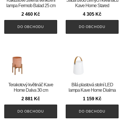
Kaktusově zelená venkovní
Sada dvou černých květináčů
lampa Fermob Balad 25 cm
Kave Home Stared
2 460
Kč
4 305
Kč
DO OBCHODU
DO OBCHODU
Terakotový květináč Kave
Bílá plastová stolní LED
Home Dalva 30 cm
lampa Kave Home Dialma
2 881
Kč
1 159
Kč
DO OBCHODU
DO OBCHODU