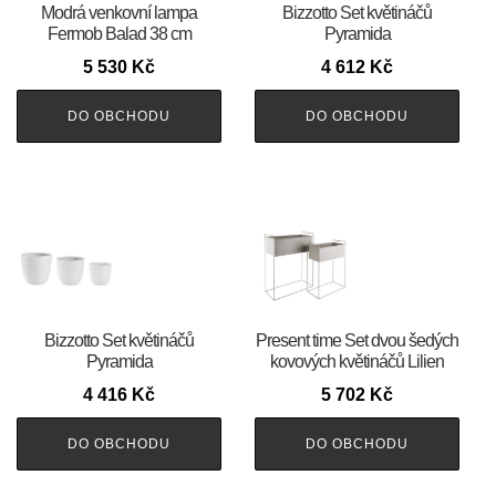
Modrá venkovní lampa
Bizzotto Set květináčů
Fermob Balad 38 cm
Pyramida
5 530
Kč
4 612
Kč
DO OBCHODU
DO OBCHODU
Bizzotto Set květináčů
Present time Set dvou šedých
Pyramida
kovových květináčů Lilien
4 416
Kč
5 702
Kč
DO OBCHODU
DO OBCHODU