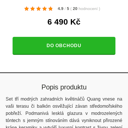
4.9
/
5
(
20
hodnocení
)
6 490
Kč
DO OBCHODU
Popis produktu
Set tří modrých zahradních květináčů Quang vnese na
vaši terasu či balkón osvěžující závan středomořského
pobřeží. Podmanivá lesklá glazura v modrozelených
tóntech s jemným stínováním dává vyniknout přirozené
kráse keramiky a vytváří luxusní kontrast s živou zelení