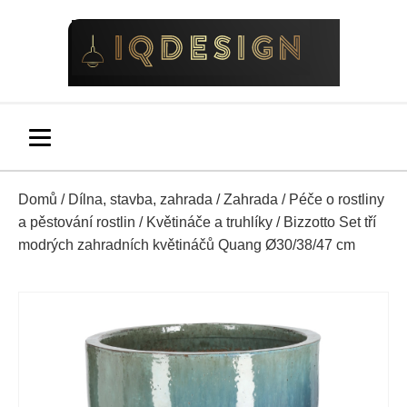
Domů
/
Dílna, stavba, zahrada
/
Zahrada
/
Péče o rostliny
a pěstování rostlin
/
Květináče a truhlíky
/ Bizzotto Set tří
modrých zahradních květináčů Quang Ø30/38/47 cm