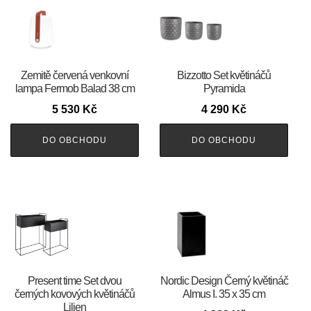
Zemitě červená venkovní
Bizzotto Set květináčů
lampa Fermob Balad 38 cm
Pyramida
5 530
Kč
4 290
Kč
DO OBCHODU
DO OBCHODU
Present time Set dvou
Nordic Design Černý květináč
černých kovových květináčů
Almus I. 35 x 35 cm
Lilien