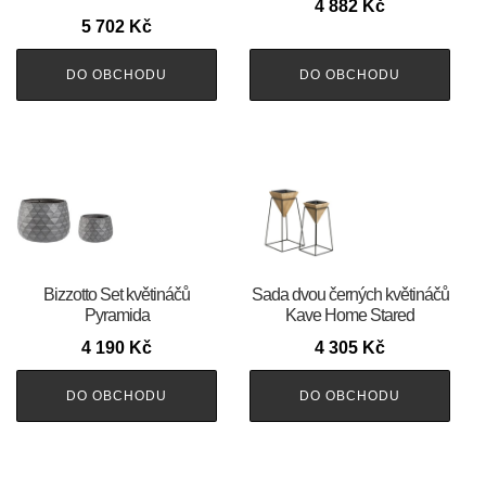
4 882
Kč
5 702
Kč
DO OBCHODU
DO OBCHODU
Bizzotto Set květináčů
Sada dvou černých květináčů
Pyramida
Kave Home Stared
4 190
Kč
4 305
Kč
DO OBCHODU
DO OBCHODU