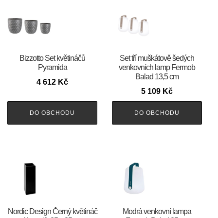
Bizzotto Set květináčů
Set tří muškátově šedých
Pyramida
venkovních lamp Fermob
Balad 13,5 cm
4 612
Kč
5 109
Kč
DO OBCHODU
DO OBCHODU
Nordic Design Černý květináč
Modrá venkovní lampa