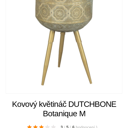
Kovový květináč DUTCHBONE
Botanique M
3
/
5
(
6
hodnocení
)