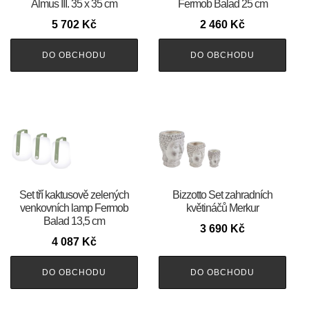
Almus III. 35 x 35 cm
Fermob Balad 25 cm
5 702
Kč
2 460
Kč
DO OBCHODU
DO OBCHODU
Set tří kaktusově zelených
Bizzotto Set zahradních
venkovních lamp Fermob
květináčů Merkur
Balad 13,5 cm
3 690
Kč
4 087
Kč
DO OBCHODU
DO OBCHODU