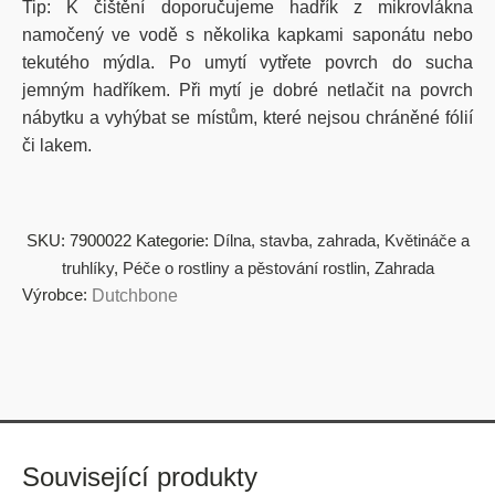
Tip: K čištění doporučujeme hadřík z mikrovlákna
namočený ve vodě s několika kapkami saponátu nebo
tekutého mýdla. Po umytí vytřete povrch do sucha
jemným hadříkem. Při mytí je dobré netlačit na povrch
nábytku a vyhýbat se místům, které nejsou chráněné fólií
či lakem.
SKU:
7900022
Kategorie:
Dílna, stavba, zahrada
,
Květináče a
truhlíky
,
Péče o rostliny a pěstování rostlin
,
Zahrada
Výrobce:
Dutchbone
Související produkty