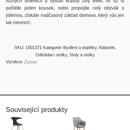
různých směrech a vytváří krásný živý efekt. Ať už si
pořídíte jeden kousek, nebo propojíte celý obývák s
jídelnou, získáte nadčasový základ domova, který vás jen
tak neomrzí.
SKU:
1001371
Kategorie:
Bydlení a doplňky
,
Nábytek
,
Odkládací stolky
,
Stoly a stolky
Výrobce:
Zuiver
Související produkty