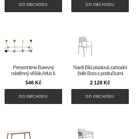
DO OBCHODU
DO OBCHODU
Present time Barevný
Nardi Bílá plastová zahradní
nástěnný věšák Arfus II.
židle Bora s područkami
546
Kč
2 128
Kč
DO OBCHODU
DO OBCHODU