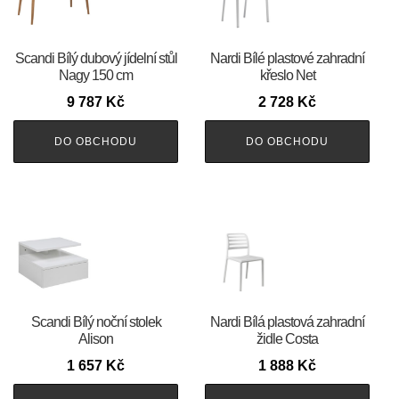
Scandi Bílý dubový jídelní stůl
Nardi Bílé plastové zahradní
Nagy 150 cm
křeslo Net
9 787
Kč
2 728
Kč
DO OBCHODU
DO OBCHODU
Scandi Bílý noční stolek
Nardi Bílá plastová zahradní
Alison
židle Costa
1 657
Kč
1 888
Kč