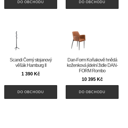
DO OBCHODU
DO OBCHODU
Scandi Černý stojanový
​​​​​Dan-Form Koňakově hnědá
věšák Hamburg II
koženková jídelní židle DAN-
FORM Rombo
1 390
Kč
10 395
Kč
DO OBCHODU
DO OBCHODU