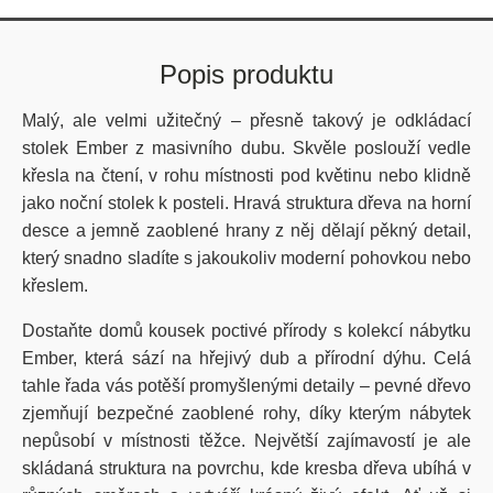
Popis produktu
Malý, ale velmi užitečný – přesně takový je odkládací
stolek Ember z masivního dubu. Skvěle poslouží vedle
křesla na čtení, v rohu místnosti pod květinu nebo klidně
jako noční stolek k posteli. Hravá struktura dřeva na horní
desce a jemně zaoblené hrany z něj dělají pěkný detail,
který snadno sladíte s jakoukoliv moderní pohovkou nebo
křeslem.
Dostaňte domů kousek poctivé přírody s kolekcí nábytku
Ember, která sází na hřejivý dub a přírodní dýhu. Celá
tahle řada vás potěší promyšlenými detaily – pevné dřevo
zjemňují bezpečné zaoblené rohy, díky kterým nábytek
nepůsobí v místnosti těžce. Největší zajímavostí je ale
skládaná struktura na povrchu, kde kresba dřeva ubíhá v