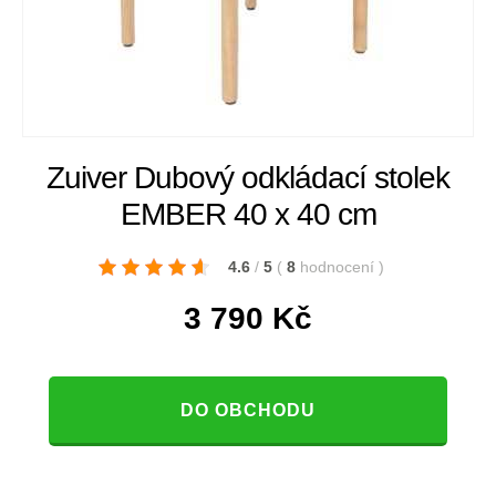
Zuiver Dubový odkládací stolek
EMBER 40 x 40 cm
4.6
/
5
(
8
hodnocení
)
3 790
Kč
DO OBCHODU