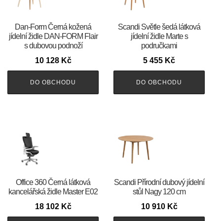
​​​​​Dan-Form Černá kožená
Scandi Světle šedá látková
jídelní židle DAN-FORM Flair
jídelní židle Marte s
s dubovou podnoží
područkami
10 128
Kč
5 455
Kč
DO OBCHODU
DO OBCHODU
Office 360 Černá látková
Scandi Přírodní dubový jídelní
kancelářská židle Master E02
stůl Nagy 120 cm
18 102
Kč
10 910
Kč