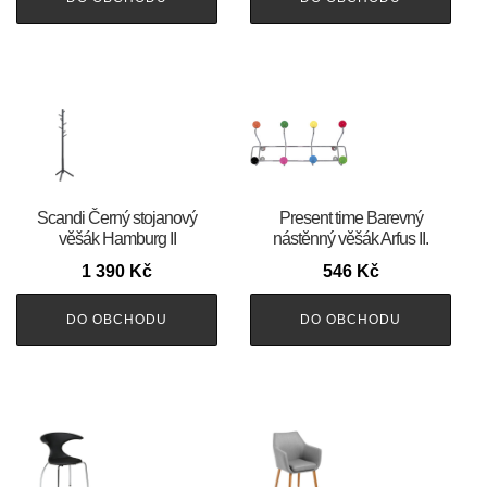
Scandi Černý stojanový
Present time Barevný
věšák Hamburg II
nástěnný věšák Arfus II.
1 390
Kč
546
Kč
DO OBCHODU
DO OBCHODU