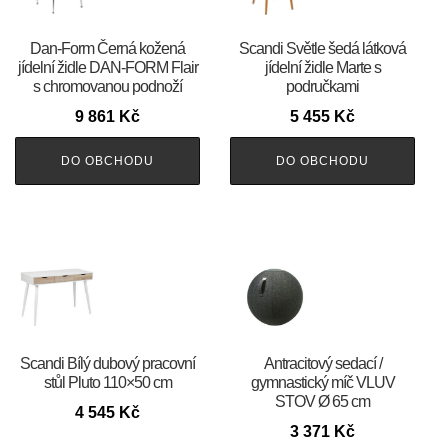
​​​​​Dan-Form Černá kožená
Scandi Světle šedá látková
jídelní židle DAN-FORM Flair
jídelní židle Marte s
s chromovanou podnoží
područkami
9 861
Kč
5 455
Kč
DO OBCHODU
DO OBCHODU
Scandi Bílý dubový pracovní
Antracitový sedací /
stůl Pluto 110×50 cm
gymnastický míč VLUV
STOV Ø 65 cm
4 545
Kč
3 371
Kč