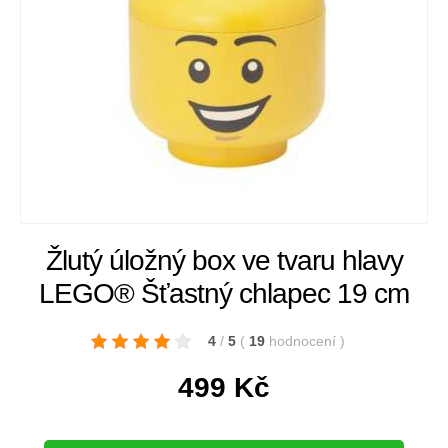
Žlutý úložný box ve tvaru hlavy
LEGO® Šťastný chlapec 19 cm
4
/
5
(
19
hodnocení
)
499
Kč