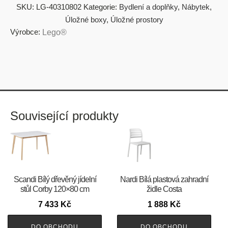
SKU:
LG-40310802
Kategorie:
Bydlení a doplňky
,
Nábytek
,
Úložné boxy
,
Úložné prostory
Výrobce:
Lego®
Související produkty
Scandi Bílý dřevěný jídelní
Nardi Bílá plastová zahradní
stůl Corby 120×80 cm
židle Costa
7 433
Kč
1 888
Kč
DO OBCHODU
DO OBCHODU