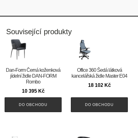
Související produkty
​​​​​Dan-Form Černá koženková
Office 360 Šedá látková
jídelní židle DAN-FORM
kancelářská židle Master E04
Rombo
18 102
Kč
10 395
Kč
DO OBCHODU
DO OBCHODU