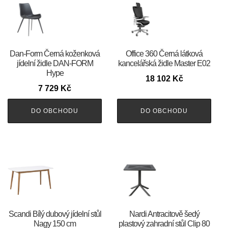
​​​​​Dan-Form Černá koženková
Office 360 Černá látková
jídelní židle DAN-FORM
kancelářská židle Master E02
Hype
18 102
Kč
7 729
Kč
DO OBCHODU
DO OBCHODU
Scandi Bílý dubový jídelní stůl
Nardi Antracitově šedý
Nagy 150 cm
plastový zahradní stůl Clip 80