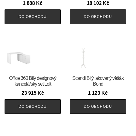
1 888
Kč
18 102
Kč
DO OBCHODU
DO OBCHODU
Office 360 Bílý designový
Scandi Bílý lakovaný věšák
kancelářský set Loft
Bond
23 915
Kč
1 123
Kč
DO OBCHODU
DO OBCHODU