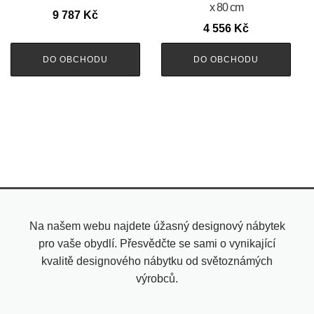
x 80 cm
9 787
Kč
4 556
Kč
DO OBCHODU
DO OBCHODU
Na našem webu najdete úžasný designový nábytek
pro vaše obydlí. Přesvědčte se sami o vynikající
kvalitě designového nábytku od světoznámých
výrobců.