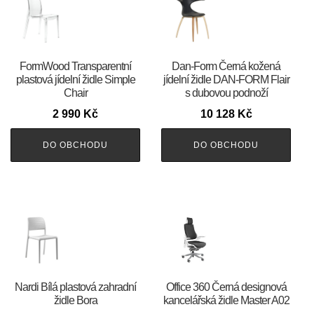
FormWood Transparentní
​​​​​Dan-Form Černá kožená
plastová jídelní židle Simple
jídelní židle DAN-FORM Flair
Chair
s dubovou podnoží
2 990
Kč
10 128
Kč
DO OBCHODU
DO OBCHODU
Nardi Bílá plastová zahradní
Office 360 Černá designová
židle Bora
kancelářská židle Master A02