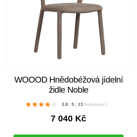
WOOOD Hnědobéžová jídelní
židle Noble
3.8
/
5
(
13
hodnocení
)
7 040
Kč