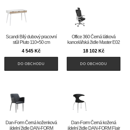
Scandi Bílý dubový pracovní
Office 360 Černá látková
stůl Pluto 110×50 cm
kancelářská židle Master E02
4 545
Kč
18 102
Kč
DO OBCHODU
DO OBCHODU
​​​​​Dan-Form Černá koženková
​​​​​Dan-Form Černá kožená
jídelní židle DAN-FORM
jídelní židle DAN-FORM Flair