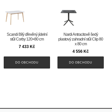
Scandi Bílý dřevěný jídelní
Nardi Antracitově šedý
stůl Corby 120×80 cm
plastový zahradní stůl Clip 80
x 80 cm
7 433
Kč
4 556
Kč
DO OBCHODU
DO OBCHODU