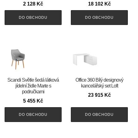
2 128
Kč
18 102
Kč
DO OBCHODU
DO OBCHODU
Scandi Světle šedá látková
Office 360 Bílý designový
jídelní židle Marte s
kancelářský set Loft
područkami
23 915
Kč
5 455
Kč
DO OBCHODU
DO OBCHODU