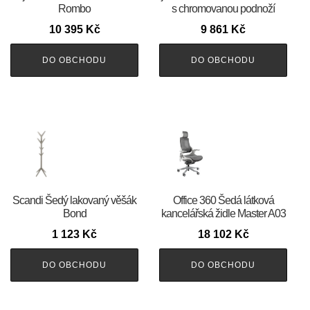
Rombo
s chromovanou podnoží
10 395
Kč
9 861
Kč
DO OBCHODU
DO OBCHODU
Scandi Šedý lakovaný věšák
Office 360 Šedá látková
Bond
kancelářská židle Master A03
1 123
Kč
18 102
Kč
DO OBCHODU
DO OBCHODU