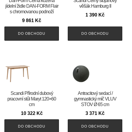
​​​​​Dan-Form Černá kožená
Scandi Černý stojanový
jídelní židle DAN-FORM Flair
věšák Hamburg II
s chromovanou podnoží
1 390
Kč
9 861
Kč
DO OBCHODU
DO OBCHODU
Scandi Přírodní dubový
Antracitový sedací /
pracovní stůl Maryt 120×60
gymnastický míč VLUV
cm
STOV Ø 65 cm
10 322
Kč
3 371
Kč
DO OBCHODU
DO OBCHODU