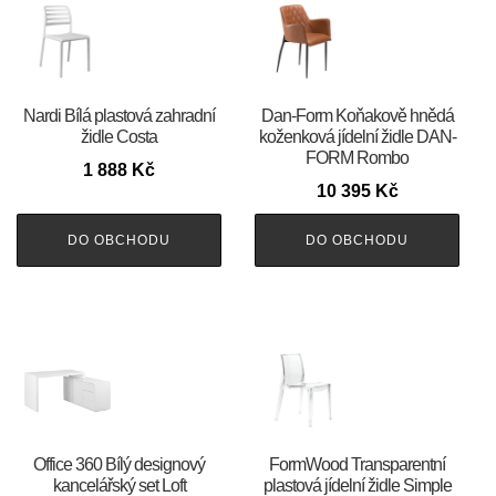
Nardi Bílá plastová zahradní
​​​​​Dan-Form Koňakově hnědá
židle Costa
koženková jídelní židle DAN-
FORM Rombo
1 888
Kč
10 395
Kč
DO OBCHODU
DO OBCHODU
Office 360 Bílý designový
FormWood Transparentní
kancelářský set Loft
plastová jídelní židle Simple