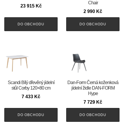
Chair
23 915
Kč
2 990
Kč
DO OBCHODU
DO OBCHODU
Scandi Bílý dřevěný jídelní
​​​​​Dan-Form Černá koženková
stůl Corby 120×80 cm
jídelní židle DAN-FORM
Hype
7 433
Kč
7 729
Kč
DO OBCHODU
DO OBCHODU