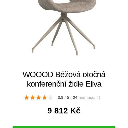
WOOOD Béžová otočná
konferenční židle Eliva
3.9
/
5
(
24
hodnocení
)
9 812
Kč