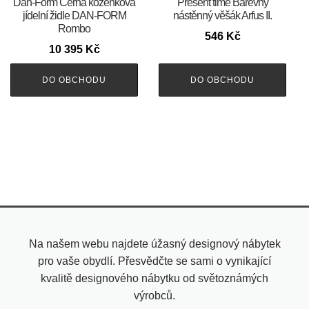
​​​​​Dan-Form Černá koženková
Present time Barevný
jídelní židle DAN-FORM
nástěnný věšák Arfus II.
Rombo
546
Kč
10 395
Kč
DO OBCHODU
DO OBCHODU
Na našem webu najdete úžasný designový nábytek
pro vaše obydlí. Přesvědčte se sami o vynikající
kvalitě designového nábytku od světoznámých
výrobců.