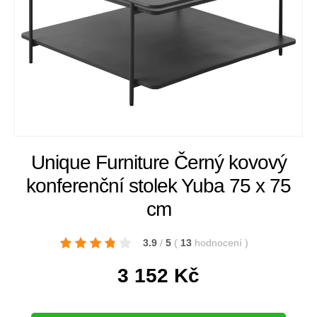
Unique Furniture Černý kovový
konferenční stolek Yuba 75 x 75
cm
3.9
/
5
(
13
hodnocení
)
3 152
Kč