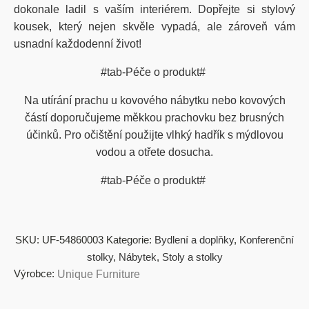
dokonale ladil s vaším interiérem. Dopřejte si stylový
kousek, který nejen skvěle vypadá, ale zároveň vám
usnadní každodenní život!
#tab-Péče o produkt#
Na utírání prachu u kovového nábytku nebo kovových
částí doporučujeme měkkou prachovku bez brusných
účinků. Pro očištění použijte vlhký hadřík s mýdlovou
vodou a otřete dosucha.
#tab-Péče o produkt#
SKU:
UF-54860003
Kategorie:
Bydlení a doplňky
,
Konferenční
stolky
,
Nábytek
,
Stoly a stolky
Výrobce:
Unique Furniture