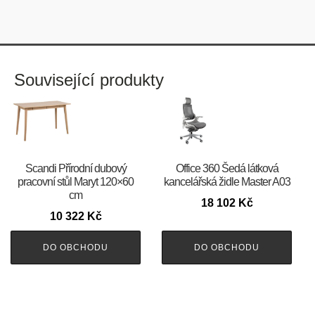
Související produkty
Scandi Přírodní dubový
Office 360 Šedá látková
pracovní stůl Maryt 120×60
kancelářská židle Master A03
cm
18 102
Kč
10 322
Kč
DO OBCHODU
DO OBCHODU