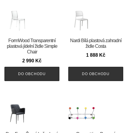
FormWood Transparentní
Nardi Bílá plastová zahradní
plastová jídelní židle Simple
židle Costa
Chair
1 888
Kč
2 990
Kč
DO OBCHODU
DO OBCHODU