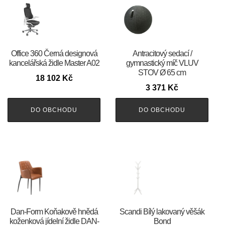
Office 360 Černá designová
Antracitový sedací /
kancelářská židle Master A02
gymnastický míč VLUV
STOV Ø 65 cm
18 102
Kč
3 371
Kč
DO OBCHODU
DO OBCHODU
​​​​​Dan-Form Koňakově hnědá
Scandi Bílý lakovaný věšák
koženková jídelní židle DAN-
Bond