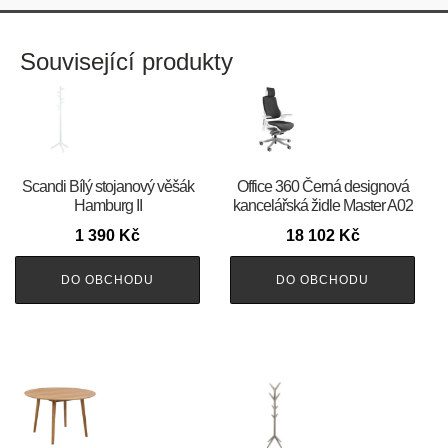
Související produkty
Scandi Bílý stojanový věšák
Office 360 Černá designová
Hamburg II
kancelářská židle Master A02
1 390
Kč
18 102
Kč
DO OBCHODU
DO OBCHODU