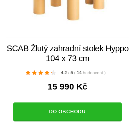
SCAB Žlutý zahradní stolek Hyppo
104 x 73 cm
4.2
/
5
(
14
hodnocení
)
15 990
Kč
DO OBCHODU