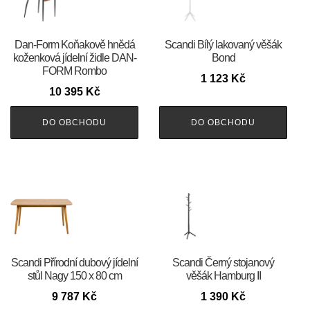
​​​​​Dan-Form Koňakově hnědá
Scandi Bílý lakovaný věšák
koženková jídelní židle DAN-
Bond
FORM Rombo
1 123
Kč
10 395
Kč
DO OBCHODU
DO OBCHODU
Scandi Přírodní dubový jídelní
Scandi Černý stojanový
stůl Nagy 150 x 80 cm
věšák Hamburg II
9 787
Kč
1 390
Kč