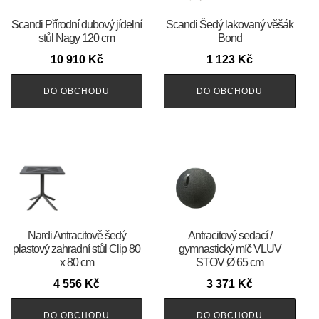
Scandi Přírodní dubový jídelní
Scandi Šedý lakovaný věšák
stůl Nagy 120 cm
Bond
10 910
Kč
1 123
Kč
DO OBCHODU
DO OBCHODU
Nardi Antracitově šedý
Antracitový sedací /
plastový zahradní stůl Clip 80
gymnastický míč VLUV
x 80 cm
STOV Ø 65 cm
4 556
Kč
3 371
Kč
DO OBCHODU
DO OBCHODU