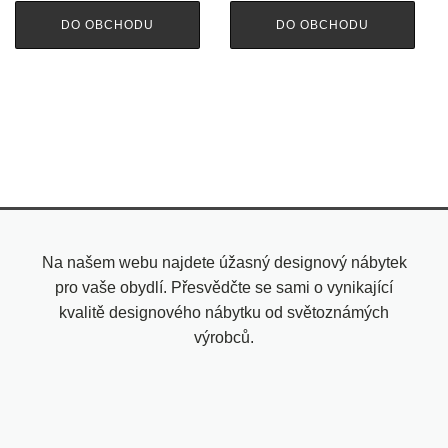
DO OBCHODU
DO OBCHODU
Na našem webu najdete úžasný designový nábytek
pro vaše obydlí. Přesvědčte se sami o vynikající
kvalitě designového nábytku od světoznámých
výrobců.