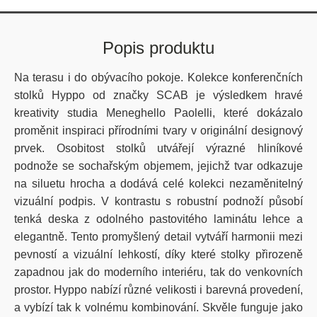
Popis produktu
Na terasu i do obývacího pokoje. Kolekce konferenčních
stolků Hyppo od značky SCAB je výsledkem hravé
kreativity studia Meneghello Paolelli, které dokázalo
proměnit inspiraci přírodními tvary v originální designový
prvek. Osobitost stolků utvářejí výrazné hliníkové
podnože se sochařským objemem, jejichž tvar odkazuje
na siluetu hrocha a dodává celé kolekci nezaměnitelný
vizuální podpis. V kontrastu s robustní podnoží působí
tenká deska z odolného pastovitého laminátu lehce a
elegantně. Tento promyšlený detail vytváří harmonii mezi
pevností a vizuální lehkostí, díky které stolky přirozeně
zapadnou jak do moderního interiéru, tak do venkovních
prostor. Hyppo nabízí různé velikosti i barevná provedení,
a vybízí tak k volnému kombinování. Skvěle funguje jako