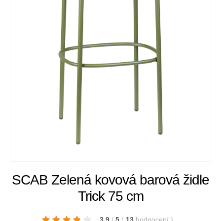
SCAB Zelená kovová barová židle
Trick 75 cm
3.9
/
5
(
13
hodnocení
)