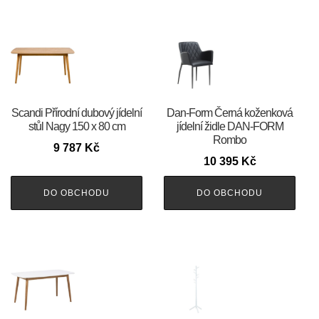
Scandi Přírodní dubový jídelní
​​​​​Dan-Form Černá koženková
stůl Nagy 150 x 80 cm
jídelní židle DAN-FORM
Rombo
9 787
Kč
10 395
Kč
DO OBCHODU
DO OBCHODU