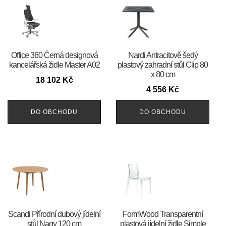
Office 360 Černá designová
Nardi Antracitově šedý
kancelářská židle Master A02
plastový zahradní stůl Clip 80
x 80 cm
18 102
Kč
4 556
Kč
DO OBCHODU
DO OBCHODU
Scandi Přírodní dubový jídelní
FormWood Transparentní
stůl Nagy 120 cm
plastová jídelní židle Simple