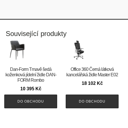
Související produkty
​​​​​Dan-Form Tmavě šedá
Office 360 Černá látková
koženková jídelní židle DAN-
kancelářská židle Master E02
FORM Rombo
18 102
Kč
10 395
Kč
DO OBCHODU
DO OBCHODU