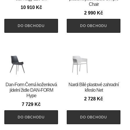
Chair
10 910
Kč
2 990
Kč
DO OBCHODU
DO OBCHODU
​​​​​Dan-Form Černá koženková
Nardi Bílé plastové zahradní
jídelní židle DAN-FORM
křeslo Net
Hype
2 728
Kč
7 729
Kč
DO OBCHODU
DO OBCHODU