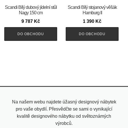
Scandi Bílý dubový jídelní stůl
Scandi Bílý stojanový věšák
Nagy 150 cm
Hamburg II
9 787
Kč
1 390
Kč
DO OBCHODU
DO OBCHODU
Na našem webu najdete úžasný designový nábytek
pro vaše obydlí. Přesvědčte se sami o vynikající
kvalitě designového nábytku od světoznámých
výrobců.