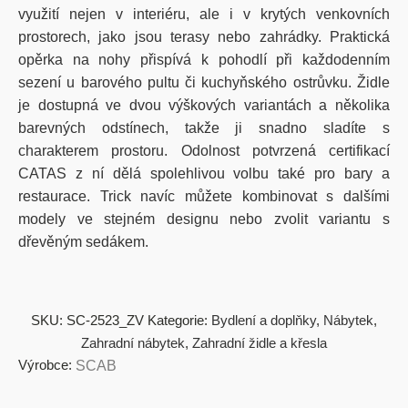
využití nejen v interiéru, ale i v krytých venkovních
prostorech, jako jsou terasy nebo zahrádky. Praktická
opěrka na nohy přispívá k pohodlí při každodenním
sezení u barového pultu či kuchyňského ostrůvku. Židle
je dostupná ve dvou výškových variantách a několika
barevných odstínech, takže ji snadno sladíte s
charakterem prostoru. Odolnost potvrzená certifikací
CATAS z ní dělá spolehlivou volbu také pro bary a
restaurace. Trick navíc můžete kombinovat s dalšími
modely ve stejném designu nebo zvolit variantu s
dřevěným sedákem.
SKU:
SC-2523_ZV
Kategorie:
Bydlení a doplňky
,
Nábytek
,
Zahradní nábytek
,
Zahradní židle a křesla
Výrobce:
SCAB