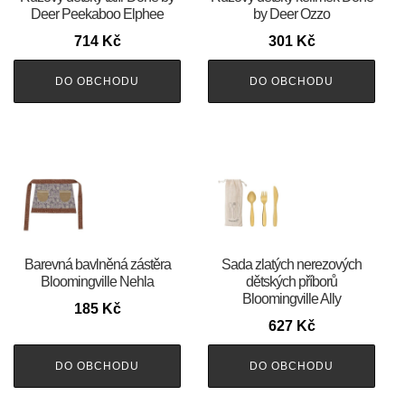
Deer Peekaboo Elphee
by Deer Ozzo
714
Kč
301
Kč
DO OBCHODU
DO OBCHODU
Barevná bavlněná zástěra
Sada zlatých nerezových
Bloomingville Nehla
dětských příborů
Bloomingville Ally
185
Kč
627
Kč
DO OBCHODU
DO OBCHODU