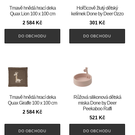
Tmavě hnědá hrací deka
Hořčicově žlutý dětský
Quax Lion 100 x 100 cm
kelímek Done by Deer Ozzo
2 584
Kč
301
Kč
DO OBCHODU
DO OBCHODU
Tmavě hnědá hrací deka
Růžová silikonová dětská
Quax Giraffe 100 x 100 cm
miska Done by Deer
Peekaboo Raffi
2 584
Kč
521
Kč
DO OBCHODU
DO OBCHODU