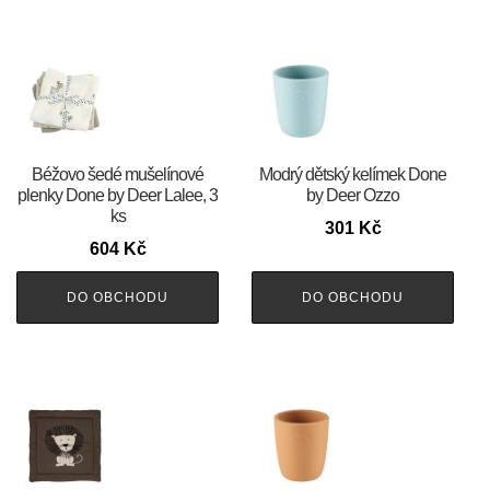
Béžovo šedé mušelínové
Modrý dětský kelímek Done
plenky Done by Deer Lalee, 3
by Deer Ozzo
ks
301
Kč
604
Kč
DO OBCHODU
DO OBCHODU