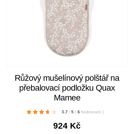
Růžový mušelínový polštář na
přebalovací podložku Quax
Mamee
3.7
/
5
(
6
hodnocení
)
924
Kč