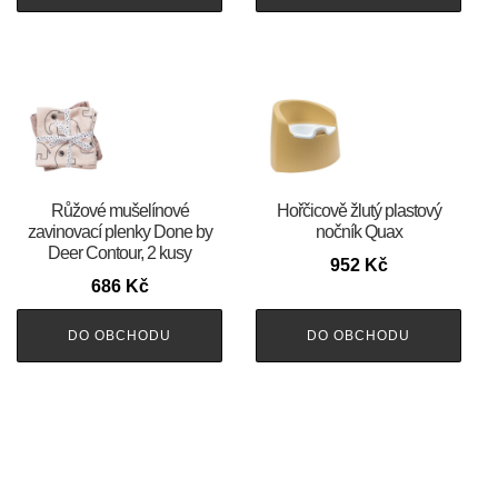
Růžové mušelínové
Hořčicově žlutý plastový
zavinovací plenky Done by
nočník Quax
Deer Contour, 2 kusy
952
Kč
686
Kč
DO OBCHODU
DO OBCHODU