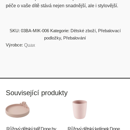
péče o vaše dítě stává nejen snadnější, ale i stylovější.
SKU:
03BA-MIK-006
Kategorie:
Dětské zboží
,
Přebalovací
podložky
,
Přebalování
Výrobce:
Quax
Související produkty
Růžový dětský talíř Done by
Růžový dětský kelímek Done