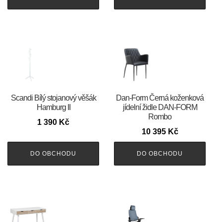
Scandi Bílý stojanový věšák
​​​​​Dan-Form Černá koženková
Hamburg II
jídelní židle DAN-FORM
Rombo
1 390
Kč
10 395
Kč
DO OBCHODU
DO OBCHODU