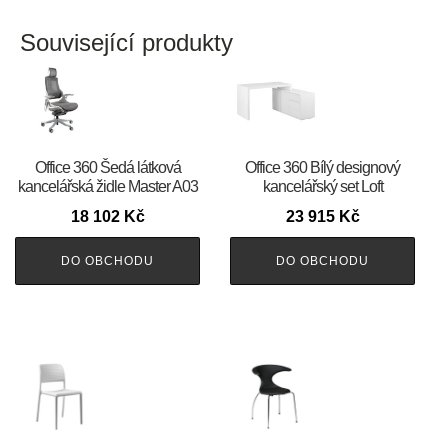
Související produkty
Office 360 Šedá látková
Office 360 Bílý designový
kancelářská židle Master A03
kancelářský set Loft
18 102
Kč
23 915
Kč
DO OBCHODU
DO OBCHODU