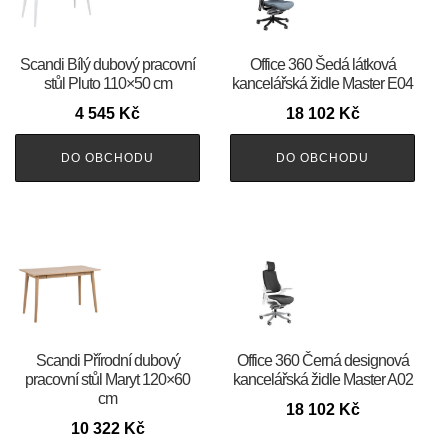
Scandi Bílý dubový pracovní
Office 360 Šedá látková
stůl Pluto 110×50 cm
kancelářská židle Master E04
4 545
Kč
18 102
Kč
DO OBCHODU
DO OBCHODU
Scandi Přírodní dubový
Office 360 Černá designová
pracovní stůl Maryt 120×60
kancelářská židle Master A02
cm
18 102
Kč
10 322
Kč