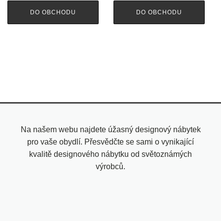
DO OBCHODU
DO OBCHODU
Na našem webu najdete úžasný designový nábytek
pro vaše obydlí. Přesvědčte se sami o vynikající
kvalitě designového nábytku od světoznámých
výrobců.