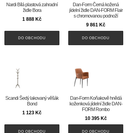
Nardi Bílá plastová zahradní
​​​​​Dan-Form Černá kožená
židle Bora
jídelní židle DAN-FORM Flair
s chromovanou podnoží
1 888
Kč
9 861
Kč
DO OBCHODU
DO OBCHODU
Scandi Šedý lakovaný věšák
​​​​​Dan-Form Koňakově hnědá
Bond
koženková jídelní židle DAN-
FORM Rombo
1 123
Kč
10 395
Kč
DO OBCHODU
DO OBCHODU