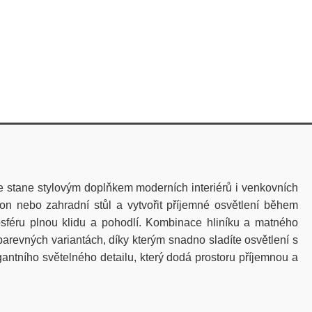
se stane stylovým doplňkem moderních interiérů i venkovních
n nebo zahradní stůl a vytvořit příjemné osvětlení během
osféru plnou klidu a pohodlí. Kombinace hliníku a matného
arevných variantách, díky kterým snadno sladíte osvětlení s
gantního světelného detailu, který dodá prostoru příjemnou a