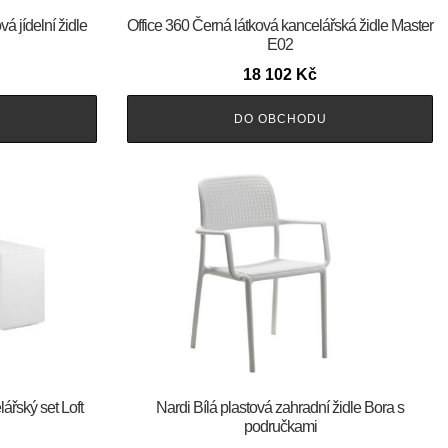
 jídelní židle
Office 360 Černá látková kancelářská židle Master
E02
18 102
Kč
DO OBCHODU
ářský set Loft
Nardi Bílá plastová zahradní židle Bora s
područkami