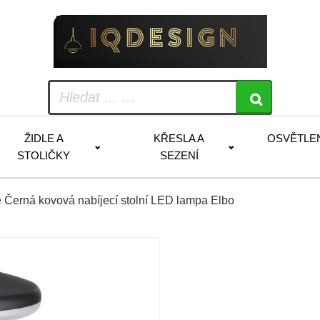
ŽIDLE A
KŘESLA A
OSVĚTLE
STOLIČKY
SEZENÍ
 Černá kovová nabíjecí stolní LED lampa Elbo