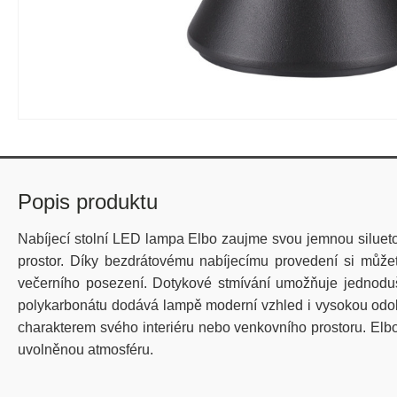
Popis produktu
Nabíjecí stolní LED lampa Elbo zaujme svou jemnou siluetou
prostor. Díky bezdrátovému nabíjecímu provedení si může
večerního posezení. Dotykové stmívání umožňuje jednoduše
polykarbonátu dodává lampě moderní vzhled i vysokou odolno
charakterem svého interiéru nebo venkovního prostoru. Elbo 
uvolněnou atmosféru.