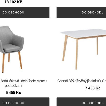
18 102
Kč
DO OBCHODU
DO OBCHODU
šedá látková jídelní židle Marte s
Scandi Bílý dřevěný jídelní stůl
područkami
7 433
Kč
5 455
Kč
DO OBCHODU
DO OBCHODU