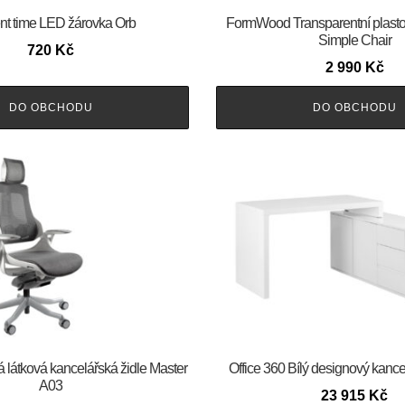
nt time LED žárovka Orb
FormWood Transparentní plastová
Simple Chair
720
Kč
2 990
Kč
DO OBCHODU
DO OBCHODU
 látková kancelářská židle Master
Office 360 Bílý designový kancel
A03
23 915
Kč