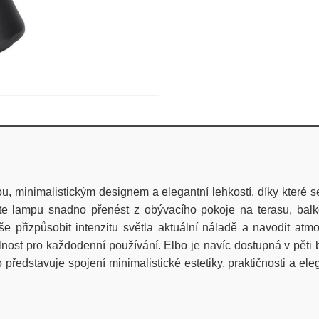
, minimalistickým designem a elegantní lehkostí, díky které 
te lampu snadno přenést z obývacího pokoje na terasu, balko
 přizpůsobit intenzitu světla aktuální náladě a navodit atm
st pro každodenní používání. Elbo je navíc dostupná v pěti b
představuje spojení minimalistické estetiky, praktičnosti a ele