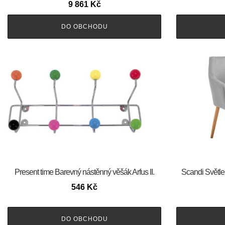
9 861
Kč
DO OBCHODU
Present time Barevný nástěnný věšák Arfus II.
Scandi Světle 
546
Kč
DO OBCHODU