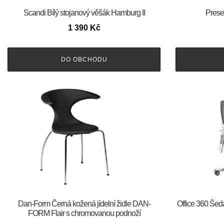
Scandi Bílý stojanový věšák Hamburg II
Prese
1 390
Kč
DO OBCHODU
​​​​​Dan-Form Černá kožená jídelní židle DAN-
Office 360 Šedá
FORM Flair s chromovanou podnoží