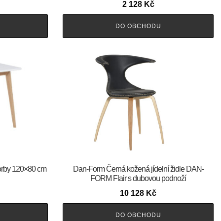
2 128
Kč
DO OBCHODU
 Corby 120×80 cm
​​​​​Dan-Form Černá kožená jídelní židle DAN-
FORM Flair s dubovou podnoží
10 128
Kč
DO OBCHODU