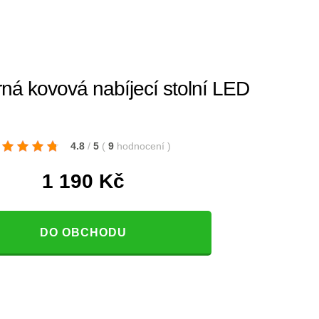
ná kovová nabíjecí stolní LED
4.8
/
5
(
9
hodnocení
)
1 190
Kč
DO OBCHODU