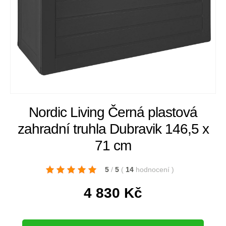
Nordic Living Černá plastová
zahradní truhla Dubravik 146,5 x
71 cm
5
/
5
(
14
hodnocení
)
4 830
Kč