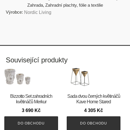
Zahrada
,
Zahradní plachty, fólie a textilie
Výrobce:
Nordic Living
Související produkty
Bizzotto Set zahradních
Sada dvou černých květináčů
květináčů Merkur
Kave Home Stared
3 690
Kč
4 305
Kč
DO OBCHODU
DO OBCHODU