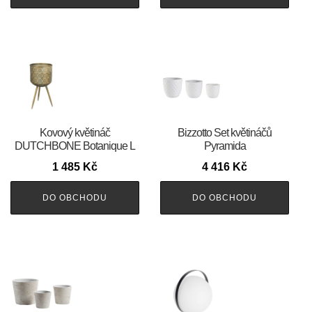
Kovový květináč
Bizzotto Set květináčů
DUTCHBONE Botanique L
Pyramida
1 485
Kč
4 416
Kč
DO OBCHODU
DO OBCHODU