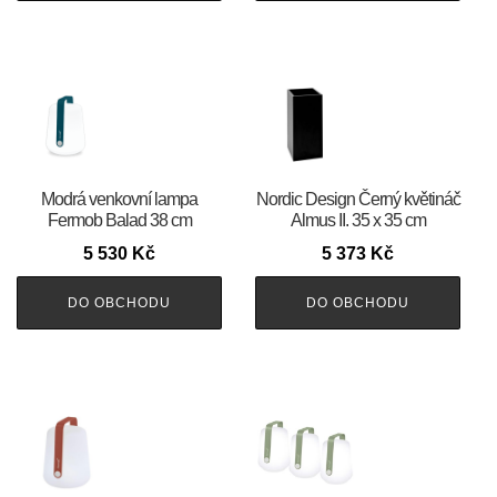
Modrá venkovní lampa
Nordic Design Černý květináč
Fermob Balad 38 cm
Almus II. 35 x 35 cm
5 530
Kč
5 373
Kč
DO OBCHODU
DO OBCHODU