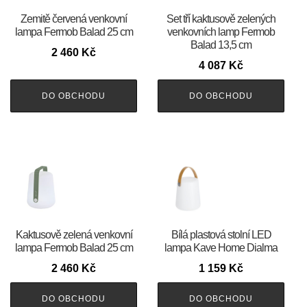
Zemitě červená venkovní
Set tří kaktusově zelených
lampa Fermob Balad 25 cm
venkovních lamp Fermob
Balad 13,5 cm
2 460
Kč
4 087
Kč
DO OBCHODU
DO OBCHODU
Kaktusově zelená venkovní
Bílá plastová stolní LED
lampa Fermob Balad 25 cm
lampa Kave Home Dialma
2 460
Kč
1 159
Kč
DO OBCHODU
DO OBCHODU