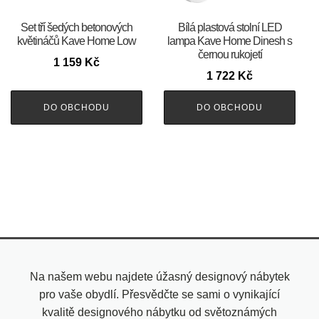
Set tří šedých betonových
Bílá plastová stolní LED
květináčů Kave Home Low
lampa Kave Home Dinesh s
černou rukojetí
1 159
Kč
1 722
Kč
DO OBCHODU
DO OBCHODU
Na našem webu najdete úžasný designový nábytek
pro vaše obydlí. Přesvědčte se sami o vynikající
kvalitě designového nábytku od světoznámých