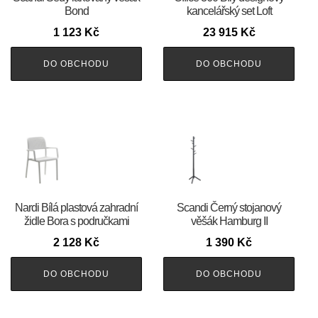
Bond
kancelářský set Loft
1 123
Kč
23 915
Kč
DO OBCHODU
DO OBCHODU
Nardi Bílá plastová zahradní
Scandi Černý stojanový
židle Bora s područkami
věšák Hamburg II
2 128
Kč
1 390
Kč
DO OBCHODU
DO OBCHODU