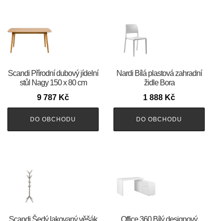
Scandi Přírodní dubový jídelní
Nardi Bílá plastová zahradní
stůl Nagy 150 x 80 cm
židle Bora
9 787
Kč
1 888
Kč
DO OBCHODU
DO OBCHODU
Scandi Šedý lakovaný věšák
Office 360 Bílý designový