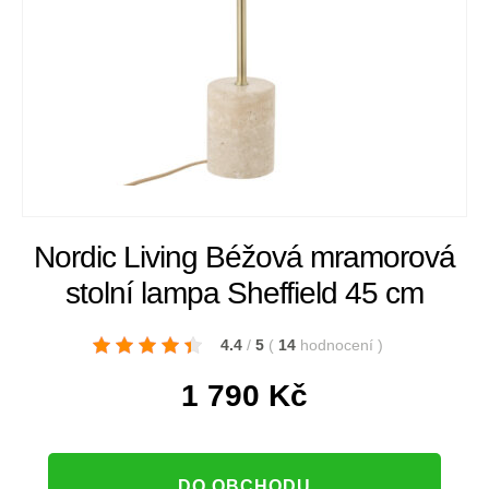
Nordic Living Béžová mramorová
stolní lampa Sheffield 45 cm
4.4
/
5
(
14
hodnocení
)
1 790
Kč
DO OBCHODU