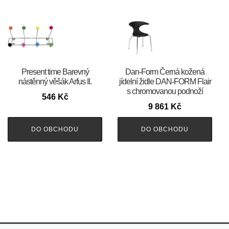
Present time Barevný
​​​​​Dan-Form Černá kožená
nástěnný věšák Arfus II.
jídelní židle DAN-FORM Flair
s chromovanou podnoží
546
Kč
9 861
Kč
DO OBCHODU
DO OBCHODU