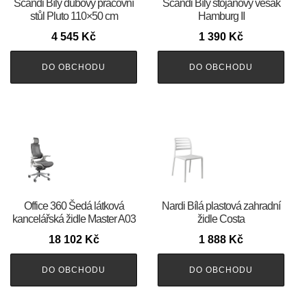
Scandi Bílý dubový pracovní
Scandi Bílý stojanový věšák
stůl Pluto 110×50 cm
Hamburg II
4 545
Kč
1 390
Kč
DO OBCHODU
DO OBCHODU
Office 360 Šedá látková
Nardi Bílá plastová zahradní
kancelářská židle Master A03
židle Costa
18 102
Kč
1 888
Kč
DO OBCHODU
DO OBCHODU