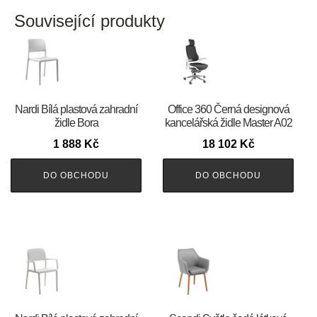
Související produkty
Nardi Bílá plastová zahradní
Office 360 Černá designová
židle Bora
kancelářská židle Master A02
1 888
Kč
18 102
Kč
DO OBCHODU
DO OBCHODU