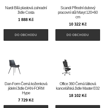
Nardi Bílá plastová zahradní
Scandi Přírodní dubový
židle Costa
pracovní stůl Maryt 120×60
cm
1 888
Kč
10 322
Kč
DO OBCHODU
DO OBCHODU
​​​​​Dan-Form Černá koženková
Office 360 Černá látková
jídelní židle DAN-FORM
kancelářská židle Master E02
Hype
18 102
Kč
7 729
Kč