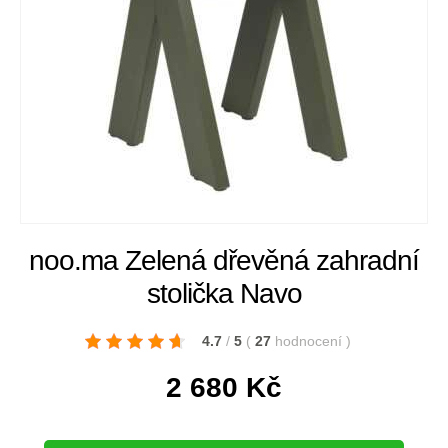
noo.ma Zelená dřevěná zahradní
stolička Navo
4.7
/
5
(
27
hodnocení
)
2 680
Kč