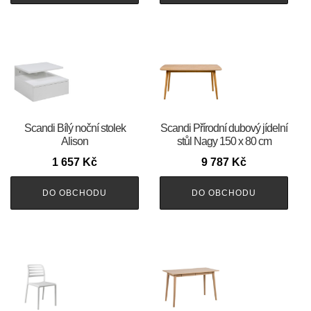
Scandi Bílý noční stolek
Scandi Přírodní dubový jídelní
Alison
stůl Nagy 150 x 80 cm
1 657
Kč
9 787
Kč
DO OBCHODU
DO OBCHODU