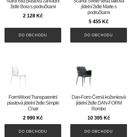
Nardi Bílá plastová zahradní
Scandi Světle šedá látková
židle Bora s područkami
jídelní židle Marte s
područkami
2 128
Kč
5 455
Kč
DO OBCHODU
DO OBCHODU
FormWood Transparentní
​​​​​Dan-Form Černá koženková
plastová jídelní židle Simple
jídelní židle DAN-FORM
Chair
Rombo
2 990
Kč
10 395
Kč
DO OBCHODU
DO OBCHODU