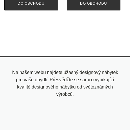
DO OBCHODU
DO OBCHODU
Na našem webu najdete úžasný designový nábytek
pro vaše obydlí. Přesvědčte se sami o vynikající
kvalitě designového nábytku od světoznámých
výrobců.