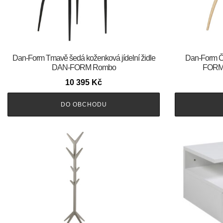
​​​​​Dan-Form Tmavě šedá koženková jídelní židle
​​​​​Dan-For
DAN-FORM Rombo
FORM 
10 395
Kč
DO OBCHODU