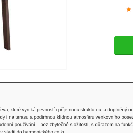
va, které vyniká pevností i příjemnou strukturou, a doplněný 
i na terasu a podtrhnou klidnou atmosféru venkovního posezen
enní používání – bez zbytečné složitosti, s důrazem na funkčn
tor sladit do harmonického celku.