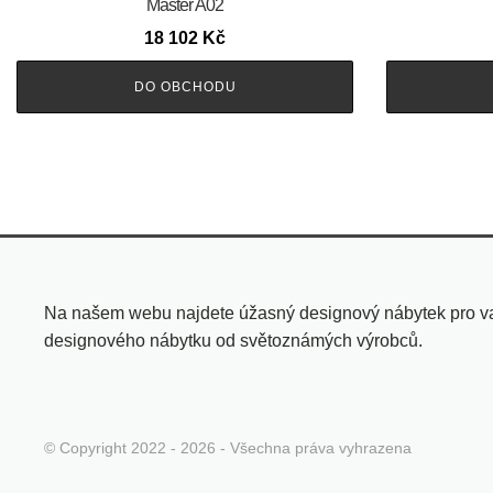
Master A02
18 102
Kč
DO OBCHODU
Na našem webu najdete úžasný designový nábytek pro vaše
designového nábytku od světoznámých výrobců.
© Copyright 2022 - 2026 - Všechna práva vyhrazena