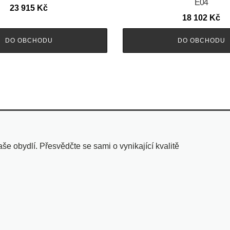
E04
23 915
Kč
18 102
Kč
DO OBCHODU
DO OBCHODU
 obydlí. Přesvědčte se sami o vynikající kvalitě