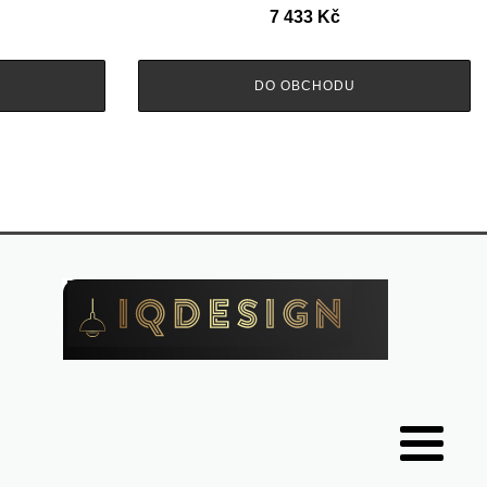
7 433
Kč
DO OBCHODU