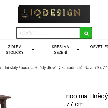
ŽIDLE A
KŘESLA A
OSVĚTLE
STOLIČKY
SEZENÍ
radní stoly
/ noo.ma Hnědý dřevěný zahradní stůl Navo 79 x 77
noo.ma Hnědý 
77 cm