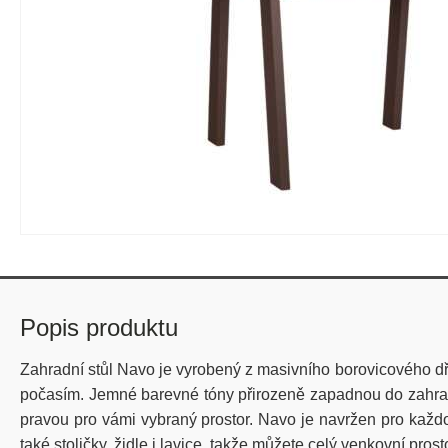
Popis produktu
Zahradní stůl Navo je vyrobený z masivního borovicového dře
počasím. Jemné barevné tóny přirozeně zapadnou do zahrady 
pravou pro vámi vybraný prostor. Navo je navržen pro každod
také stoličky, židle i lavice, takže můžete celý venkovní pros