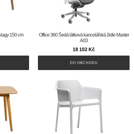
l Nagy 150 cm
Office 360 Šedá látková kancelářská židle Master
A03
18 102
Kč
DO OBCHODU