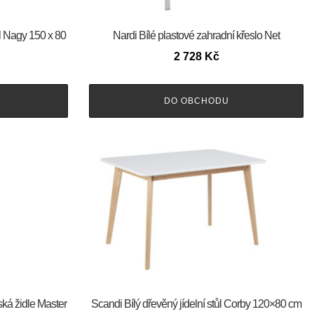
ůl Nagy 150 x 80
Nardi Bílé plastové zahradní křeslo Net
2 728
Kč
DO OBCHODU
ská židle Master
Scandi Bílý dřevěný jídelní stůl Corby 120×80 cm