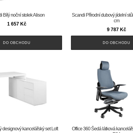
 Bílý noční stolek Alison
Scandi Přírodní dubový jídelní st
cm
1 657
Kč
9 787
Kč
DO OBCHODU
DO OBCHODU
lý designový kancelářský set Loft
Office 360 Šedá látková kancelář