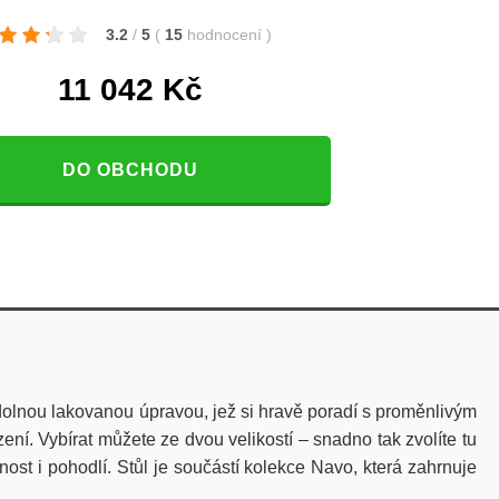
3.2
/
5
(
15
hodnocení
)
11 042
Kč
DO OBCHODU
odolnou lakovanou úpravou, jež si hravě poradí s proměnlivým
í. Vybírat můžete ze dvou velikostí – snadno tak zvolíte tu
ost i pohodlí. Stůl je součástí kolekce Navo, která zahrnuje