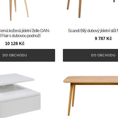
m Černá kožená jídelní židle DAN-
Scandi Bílý dubový jídelní stů
Flair s dubovou podnoží
9 787
Kč
10 128
Kč
DO OBCHODU
DO OBCHODU