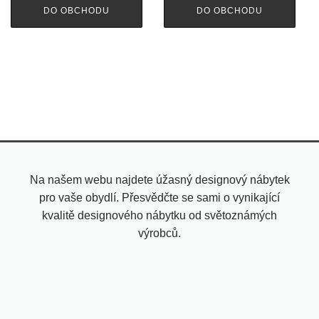
DO OBCHODU
DO OBCHODU
Na našem webu najdete úžasný designový nábytek
pro vaše obydlí. Přesvědčte se sami o vynikající
kvalitě designového nábytku od světoznámých
výrobců.