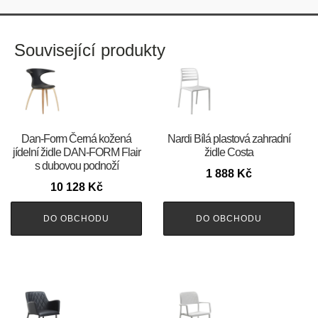
Související produkty
​​​​​Dan-Form Černá kožená
Nardi Bílá plastová zahradní
jídelní židle DAN-FORM Flair
židle Costa
s dubovou podnoží
1 888
Kč
10 128
Kč
DO OBCHODU
DO OBCHODU