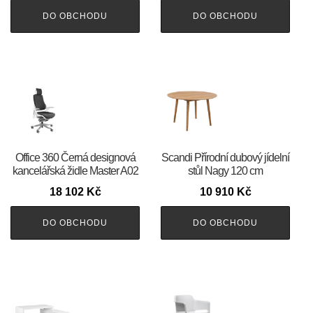
DO OBCHODU
DO OBCHODU
Office 360 Černá designová
Scandi Přírodní dubový jídelní
kancelářská židle Master A02
stůl Nagy 120 cm
18 102
Kč
10 910
Kč
DO OBCHODU
DO OBCHODU