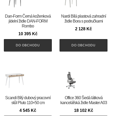
​​​​​Dan-Form Černá koženková
Nardi Bílá plastová zahradní
jídelní židle DAN-FORM
židle Bora s područkami
Rombo
2 128
Kč
10 395
Kč
DO OBCHODU
DO OBCHODU
Scandi Bílý dubový pracovní
Office 360 Šedá látková
stůl Pluto 110×50 cm
kancelářská židle Master A03
4 545
Kč
18 102
Kč