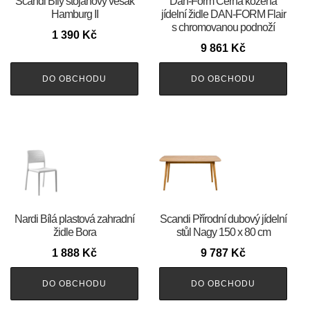
Scandi Bílý stojanový věšák
​​​​​Dan-Form Černá kožená
Hamburg II
jídelní židle DAN-FORM Flair
s chromovanou podnoží
1 390
Kč
9 861
Kč
DO OBCHODU
DO OBCHODU
Nardi Bílá plastová zahradní
Scandi Přírodní dubový jídelní
židle Bora
stůl Nagy 150 x 80 cm
1 888
Kč
9 787
Kč
DO OBCHODU
DO OBCHODU