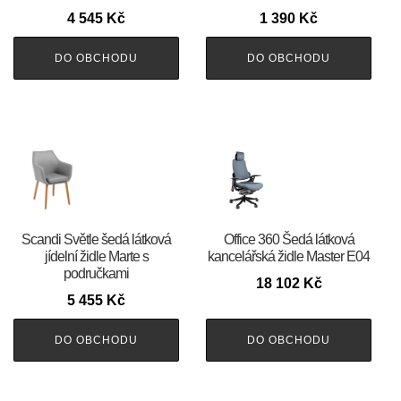
4 545
Kč
1 390
Kč
DO OBCHODU
DO OBCHODU
Scandi Světle šedá látková
Office 360 Šedá látková
jídelní židle Marte s
kancelářská židle Master E04
područkami
18 102
Kč
5 455
Kč
DO OBCHODU
DO OBCHODU