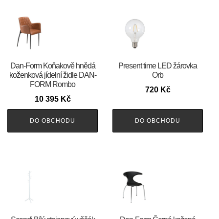
​​​​​Dan-Form Koňakově hnědá
Present time LED žárovka
koženková jídelní židle DAN-
Orb
FORM Rombo
720
Kč
10 395
Kč
DO OBCHODU
DO OBCHODU