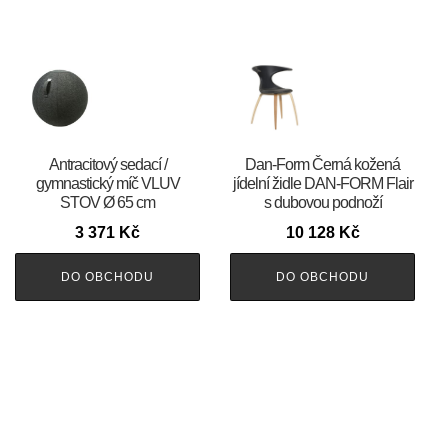
Antracitový sedací /
​​​​​Dan-Form Černá kožená
gymnastický míč VLUV
jídelní židle DAN-FORM Flair
STOV Ø 65 cm
s dubovou podnoží
3 371
Kč
10 128
Kč
DO OBCHODU
DO OBCHODU