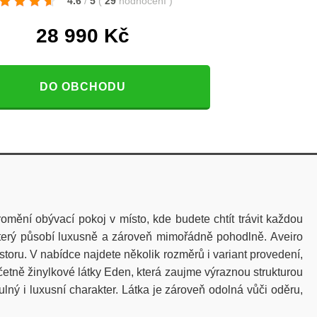
4.6
/
5
(
29
hodnocení
)
28 990
Kč
DO OBCHODU
mění obývací pokoj v místo, kde budete chtít trávit každou
 který působí luxusně a zároveň mimořádně pohodlně. Aveiro
ostoru. V nabídce najdete několik rozměrů i variant provedení,
četně žinylkové látky Eden, která zaujme výraznou strukturou
ý i luxusní charakter. Látka je zároveň odolná vůči oděru,