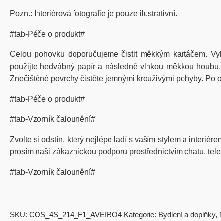
Pozn.: Interiérová fotografie je pouze ilustrativní.
#tab-Péče o produkt#
Celou pohovku doporučujeme čistit měkkým kartáčem. Vy
použijte hedvábný papír a následně vlhkou měkkou houbu, kt
Znečištěné povrchy čistěte jemnými krouživými pohyby. Po od
#tab-Péče o produkt#
#tab-Vzorník čalounění#
Zvolte si odstín, který nejlépe ladí s vaším stylem a interié
prosím naši zákaznickou podporu prostřednictvím chatu, tel
#tab-Vzorník čalounění#
SKU:
COS_4S_214_F1_AVEIRO4
Kategorie:
Bydlení a doplňky
,