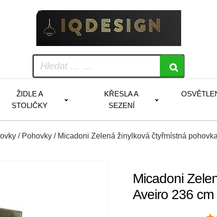
ŽIDLE A
KŘESLA A
OSVĚTLE
STOLIČKY
SEZENÍ
hovky
/
Pohovky
/ Micadoni Zelená žinylková čtyřmístná pohovk
Micadoni Zelen
Aveiro 236 cm