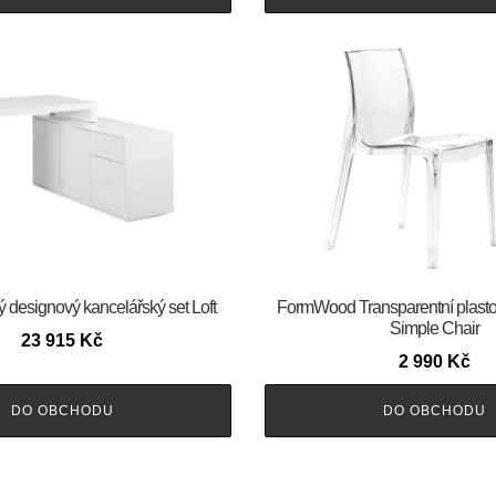
lý designový kancelářský set Loft
FormWood Transparentní plastová
Simple Chair
23 915
Kč
2 990
Kč
DO OBCHODU
DO OBCHODU