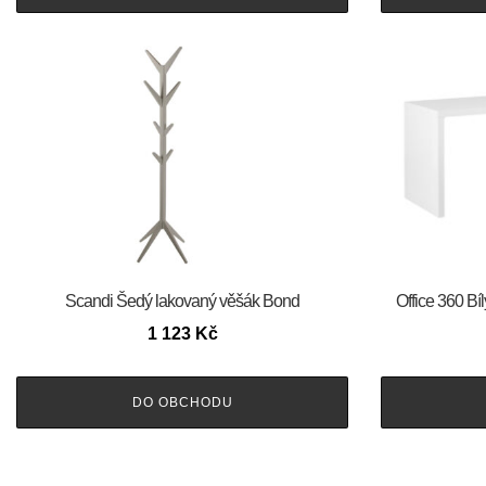
Scandi Šedý lakovaný věšák Bond
Office 360 Bí
1 123
Kč
DO OBCHODU