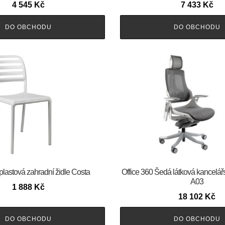
4 545
Kč
7 433
Kč
DO OBCHODU
DO OBCHODU
 plastová zahradní židle Costa
Office 360 Šedá látková kancelář
A03
1 888
Kč
18 102
Kč
DO OBCHODU
DO OBCHODU