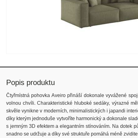
Popis produktu
Čtyřmístná pohovka Aveiro přináší dokonale vyvážené spoje
volnou chvíli. Charakteristické hluboké sedáky, výrazné m
skvěle vynikne v moderních, minimalistických i japandi interi
díky kterým jednoduše vytvoříte harmonický a dokonale sladě
s jemným 3D efektem a elegantním stínováním. Na dotek půs
snadno se udržuje a díky své struktuře pomáhá méně zvidite