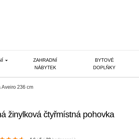
NÍ
ZAHRADNÍ
BYTOVÉ
NÁBYTEK
DOPLŇKY
a Aveiro 236 cm
á žinylková čtyřmístná pohovka