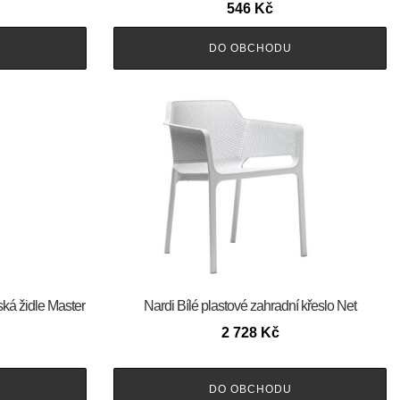
546
Kč
DO OBCHODU
ská židle Master
Nardi Bílé plastové zahradní křeslo Net
2 728
Kč
DO OBCHODU