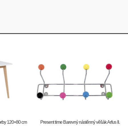
 Corby 120×80 cm
Present time Barevný nástěnný věšák Arfus II.