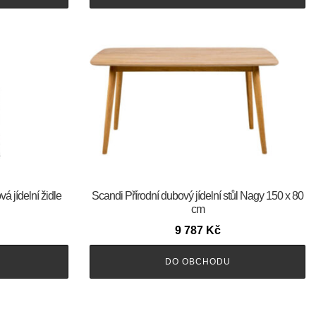
 jídelní židle
Scandi Přírodní dubový jídelní stůl Nagy 150 x 80
cm
9 787
Kč
DO OBCHODU