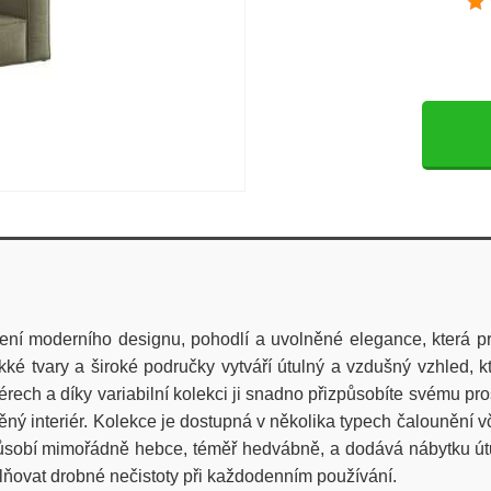
ní moderního designu, pohodlí a uvolněné elegance, která pro
ěkké tvary a široké područky vytváří útulný a vzdušný vzhled,
érech a díky variabilní kolekci ji snadno přizpůsobíte svému pr
ný interiér. Kolekce je dostupná v několika typech čalounění v
obí mimořádně hebce, téměř hedvábně, a dodává nábytku útuln
lňovat drobné nečistoty při každodenním používání.