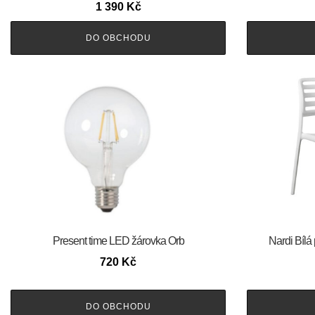
1 390
Kč
DO OBCHODU
Present time LED žárovka Orb
Nardi Bílá
720
Kč
DO OBCHODU