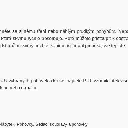
hněte se silnému tření nebo náhlým prudkým pohybům. Nepou
erá skvrnu rychle absorbuje. Poté můžete přistoupit k odstra
stranění skvrny nechte tkaninu uschnout při pokojové teplotě.
rem. U vybraných pohovek a křesel najdete PDF vzorník látek v sek
efonu nebo e-mailu.
Nábytek
,
Pohovky
,
Sedací soupravy a pohovky