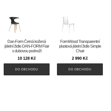
​​​​​Dan-Form Černá kožená
FormWood Transparentní
jídelní židle DAN-FORM Flair
plastová jídelní židle Simple
s dubovou podnoží
Chair
10 128
Kč
2 990
Kč
DO OBCHODU
DO OBCHODU