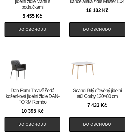
jídelní židle Marte s
kancelářská židle Master E04
područkami
18 102
Kč
5 455
Kč
DO OBCHODU
DO OBCHODU
​​​​​Dan-Form Tmavě šedá
Scandi Bílý dřevěný jídelní
koženková jídelní židle DAN-
stůl Corby 120×80 cm
FORM Rombo
7 433
Kč
10 395
Kč
DO OBCHODU
DO OBCHODU