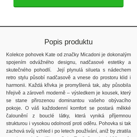
Popis produktu
Kolekce pohovek Kate od značky Micadoni je dokonalým
spojením odvážného designu, nadčasové estetiky a
skutečného pohodlí. Její plynulá silueta s nádechem
retro stylu působí nadčasově a vnese do prostoru klid i
harmonii. Každá křivka je promyšlená tak, aby působila
hřejivě a zároveň moderně – výsledkem je kousek, který
se stane přirozenou dominantou vašeho obývacího
pokoje. O váš každodenní komfort se postará měkké
čalounění z bouclé látky, která vyniká příjemnou
strukturou i vysokou odolností proti oděru. Pohovka si tak
zachová svůj vzhled i po letech používání, aniž by ztratila