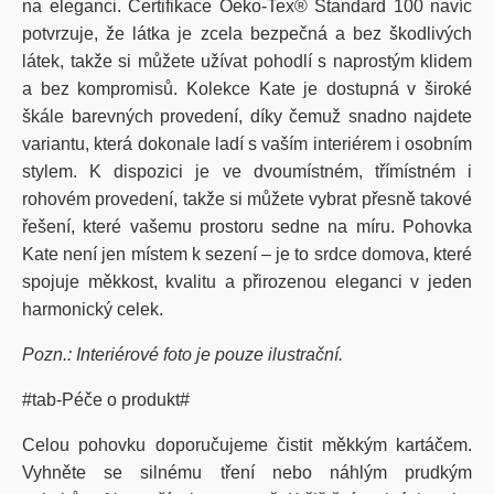
na eleganci. Certifikace Oeko-Tex® Standard 100 navíc
potvrzuje, že látka je zcela bezpečná a bez škodlivých
látek, takže si můžete užívat pohodlí s naprostým klidem
a bez kompromisů. Kolekce Kate je dostupná v široké
škále barevných provedení, díky čemuž snadno najdete
variantu, která dokonale ladí s vaším interiérem i osobním
stylem. K dispozici je ve dvoumístném, třímístném i
rohovém provedení, takže si můžete vybrat přesně takové
řešení, které vašemu prostoru sedne na míru. Pohovka
Kate není jen místem k sezení – je to srdce domova, které
spojuje měkkost, kvalitu a přirozenou eleganci v jeden
harmonický celek.
Pozn.: Interiérové foto je pouze ilustrační.
#tab-Péče o produkt#
Celou pohovku doporučujeme čistit měkkým kartáčem.
Vyhněte se silnému tření nebo náhlým prudkým