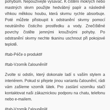
pohybům. Nepoužívejte vysavač. K čištění mokrých nebo
mastných skvrn použijte hedvábný papír a následně
vlhkou měkkou houbu, která skvrnu rychle absorbuje.
Poté můžete přistoupit k odstranění skvrny pomocí
neutrálního čisticího prostředku a vody. Znečištěné
povrchy čistěte jemnými krouživými pohyby. Po
odstranění skvrny nechte tkaninu uschnout při pokojové
teplotě.
#tab-Péče o produkt#
#tab-Vzorník čalounění#
Zvolte si odstín, který dokonale ladí s vaším stylem a
interiérem. Pokud si přejete jinou variantu čalounění, rádi
vám zašleme vzorník látek. Pro zaslání vzorníku stačí
kontaktovat naši zákaznickou podporu na chatu, telefonu
nebo e-mailem.
#tab-Vzorník čalounění#