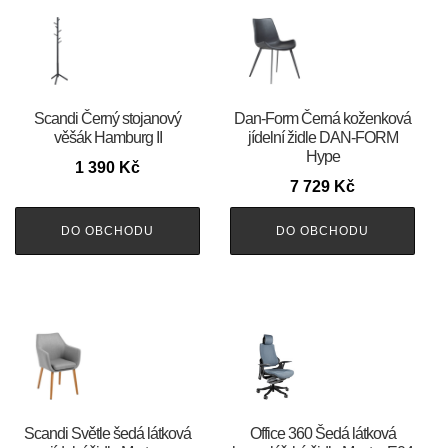
Scandi Černý stojanový
​​​​​Dan-Form Černá koženková
věšák Hamburg II
jídelní židle DAN-FORM
Hype
1 390
Kč
7 729
Kč
DO OBCHODU
DO OBCHODU
Scandi Světle šedá látková
Office 360 Šedá látková