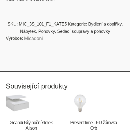
SKU:
MIC_3S_101_F1_KATE5
Kategorie:
Bydlení a doplňky
,
Nábytek
,
Pohovky
,
Sedací soupravy a pohovky
Výrobce:
Micadoni
Související produkty
Scandi Bílý noční stolek
Present time LED žárovka
Alison
Orb