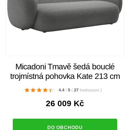
Micadoni Tmavě šedá bouclé
trojmístná pohovka Kate 213 cm
4.4
/
5
(
27
hodnocení
)
26 009
Kč
DO OBCHODU