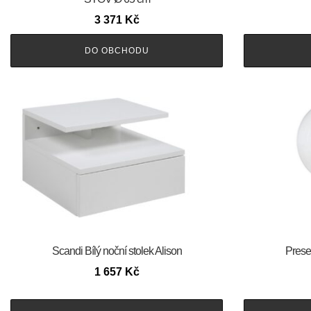
3 371
Kč
DO OBCHODU
Scandi Bílý noční stolek Alison
Prese
1 657
Kč