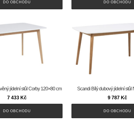
DO OBCHODU
DO OBCHODU
věný jídelní stůl Corby 120×80 cm
Scandi Bílý dubový jídelní stů
7 433
Kč
9 787
Kč
DO OBCHODU
DO OBCHODU