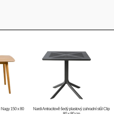
ůl Nagy 150 x 80
Nardi Antracitově šedý plastový zahradní stůl Clip
80 x 80 cm