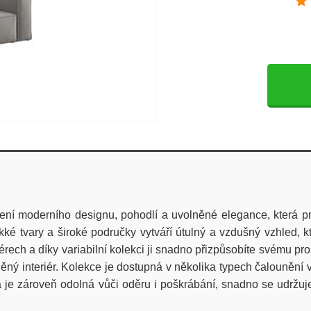
ní moderního designu, pohodlí a uvolněné elegance, která pro
ěkké tvary a široké područky vytváří útulný a vzdušný vzhled,
érech a díky variabilní kolekci ji snadno přizpůsobíte svému pr
ěný interiér. Kolekce je dostupná v několika typech čalouněn
 zároveň odolná vůči oděru i poškrábání, snadno se udržuje a 