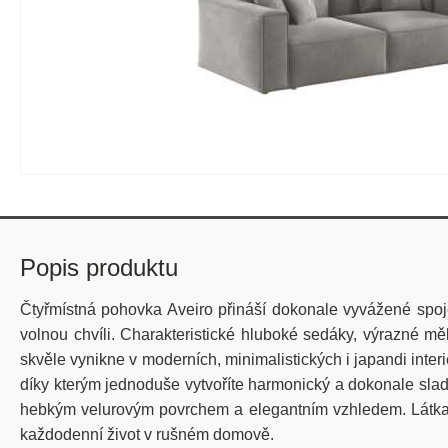
Popis produktu
Čtyřmístná pohovka Aveiro přináší dokonale vyvážené spoje
volnou chvíli. Charakteristické hluboké sedáky, výrazné m
skvěle vynikne v moderních, minimalistických i japandi interi
díky kterým jednoduše vytvoříte harmonický a dokonale slad
hebkým velurovým povrchem a elegantním vzhledem. Látka je
každodenní život v rušném domově.