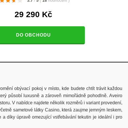
3.7
/
5
(
18
hodnocení
)
29 290
Kč
DO OBCHODU
mění obývací pokoj v místo, kde budete chtít trávit každou
 který působí luxusně a zároveň mimořádně pohodlně. Aveiro
ostoru. V nabídce najdete několik rozměrů i variant provedení,
í včetně sametové látky Casino, která zaujme jemným leskem,
díky úpravě omezující vstřebávání tekutin je ideální i pro