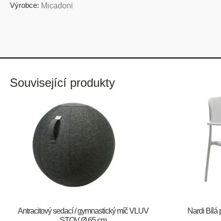
Výrobce:
Micadoni
Související produkty
Antracitový sedací / gymnastický míč VLUV
Nardi Bílá 
STOV Ø 65 cm