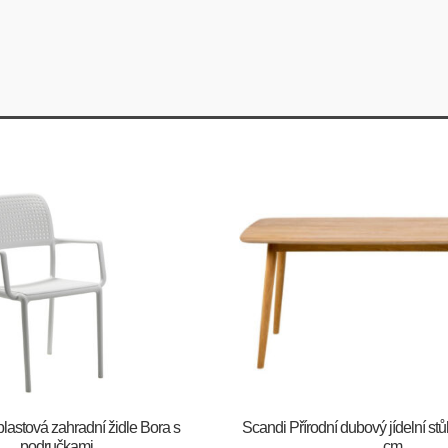
plastová zahradní židle Bora s
Scandi Přírodní dubový jídelní st
područkami
cm