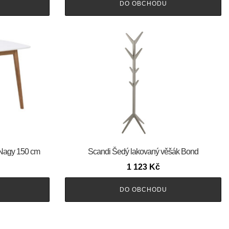
DO OBCHODU
l Nagy 150 cm
Scandi Šedý lakovaný věšák Bond
1 123
Kč
DO OBCHODU