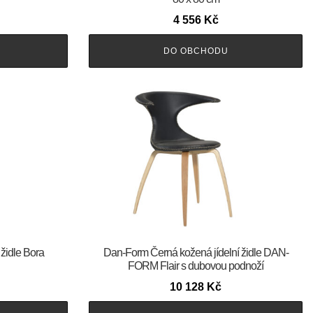
4 556
Kč
DO OBCHODU
 židle Bora
​​​​​Dan-Form Černá kožená jídelní židle DAN-
FORM Flair s dubovou podnoží
10 128
Kč