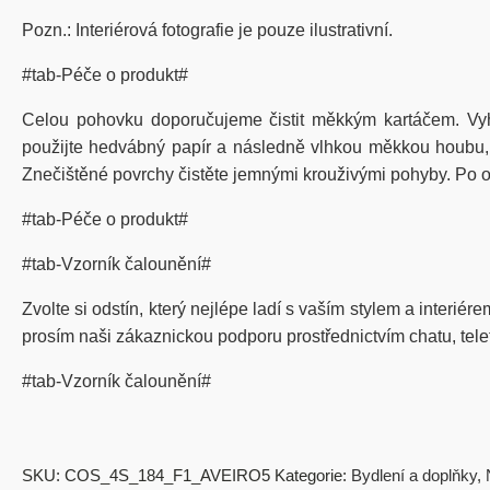
Pozn.: Interiérová fotografie je pouze ilustrativní.
#tab-Péče o produkt#
Celou pohovku doporučujeme čistit měkkým kartáčem. Vy
použijte hedvábný papír a následně vlhkou měkkou houbu, kt
Znečištěné povrchy čistěte jemnými krouživými pohyby. Po od
#tab-Péče o produkt#
#tab-Vzorník čalounění#
Zvolte si odstín, který nejlépe ladí s vaším stylem a interié
prosím naši zákaznickou podporu prostřednictvím chatu, tel
#tab-Vzorník čalounění#
SKU:
COS_4S_184_F1_AVEIRO5
Kategorie:
Bydlení a doplňky
,