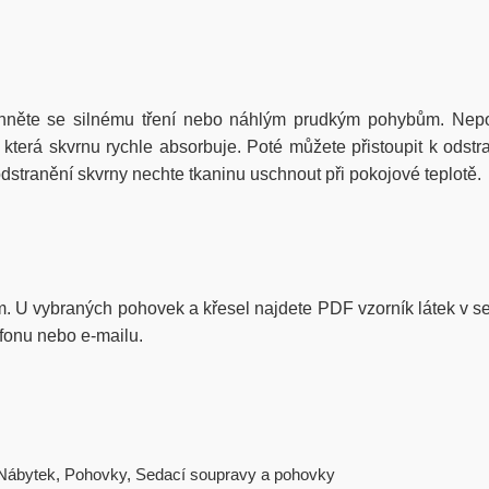
hněte se silnému tření nebo náhlým prudkým pohybům. Nepou
erá skvrnu rychle absorbuje. Poté můžete přistoupit k odstra
stranění skvrny nechte tkaninu uschnout při pokojové teplotě.
rem. U vybraných pohovek a křesel najdete PDF vzorník látek v sek
efonu nebo e-mailu.
Nábytek
,
Pohovky
,
Sedací soupravy a pohovky