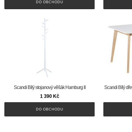
DO OBCHODU
Scandi Bílý stojanový věšák Hamburg II
Scandi Bílý dře
1 390
Kč
DO OBCHODU