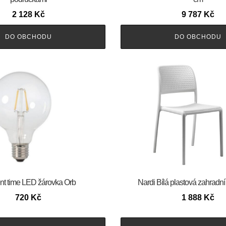
2 128
Kč
9 787
Kč
DO OBCHODU
DO OBCHODU
nt time LED žárovka Orb
Nardi Bílá plastová zahradní
720
Kč
1 888
Kč