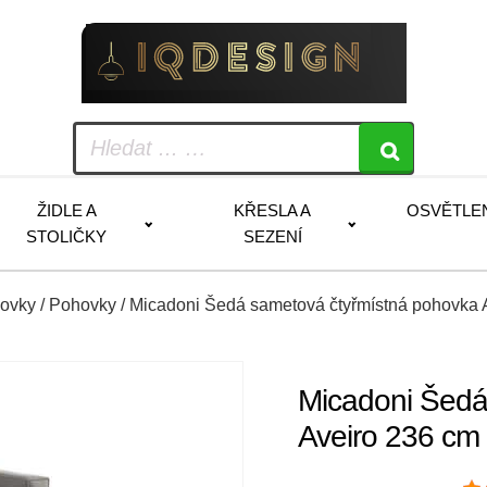
ŽIDLE A
KŘESLA A
OSVĚTLE
STOLIČKY
SEZENÍ
hovky
/
Pohovky
/ Micadoni Šedá sametová čtyřmístná pohovka 
Micadoni Šedá
Aveiro 236 cm