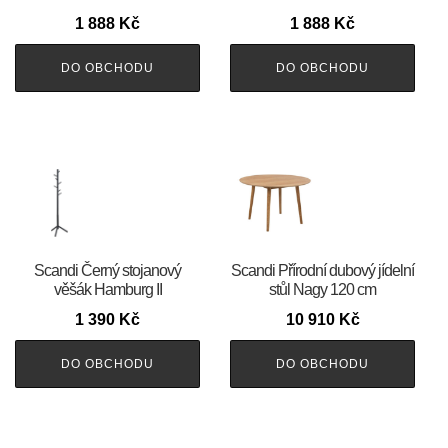
1 888
Kč
1 888
Kč
DO OBCHODU
DO OBCHODU
Scandi Černý stojanový
Scandi Přírodní dubový jídelní
věšák Hamburg II
stůl Nagy 120 cm
1 390
Kč
10 910
Kč
DO OBCHODU
DO OBCHODU