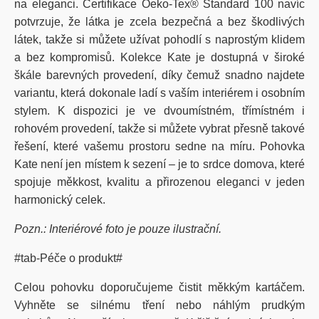
na eleganci. Certifikace Oeko-Tex® Standard 100 navíc
potvrzuje, že látka je zcela bezpečná a bez škodlivých
látek, takže si můžete užívat pohodlí s naprostým klidem
a bez kompromisů. Kolekce Kate je dostupná v široké
škále barevných provedení, díky čemuž snadno najdete
variantu, která dokonale ladí s vaším interiérem i osobním
stylem. K dispozici je ve dvoumístném, třímístném i
rohovém provedení, takže si můžete vybrat přesně takové
řešení, které vašemu prostoru sedne na míru. Pohovka
Kate není jen místem k sezení – je to srdce domova, které
spojuje měkkost, kvalitu a přirozenou eleganci v jeden
harmonický celek.
Pozn.: Interiérové foto je pouze ilustrační.
#tab-Péče o produkt#
Celou pohovku doporučujeme čistit měkkým kartáčem.
Vyhněte se silnému tření nebo náhlým prudkým