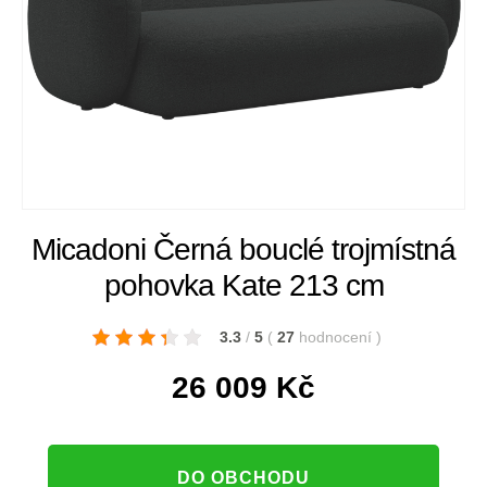
Micadoni Černá bouclé trojmístná
pohovka Kate 213 cm
3.3
/
5
(
27
hodnocení
)
26 009
Kč
DO OBCHODU