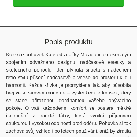
Popis produktu
Kolekce pohovek Kate od značky Micadoni je dokonalým
spojením odvážného designu, nadčasové estetiky a
skutečného pohodlí. Její plynulá silueta s nádechem
retro stylu působí nadčasově a vnese do prostoru klid i
harmonii. Každá křivka je promyšlená tak, aby působila
hřejivě a zároveň moderně – výsledkem je kousek, který
se stane přirozenou dominantou vašeho obývacího
pokoje. O váš každodenní komfort se postará měkké
čalounění z bouclé látky, která vyniká příjemnou
strukturou i vysokou odolností proti oděru. Pohovka si tak
zachová svůj vzhled i po letech používání, aniž by ztratila