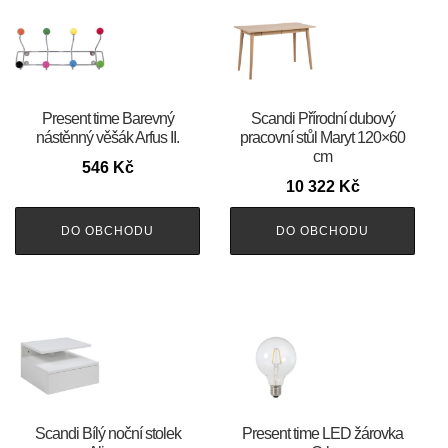
Present time Barevný
Scandi Přírodní dubový
nástěnný věšák Arfus II.
pracovní stůl Maryt 120×60
cm
546
Kč
10 322
Kč
DO OBCHODU
DO OBCHODU
Scandi Bílý noční stolek
Present time LED žárovka