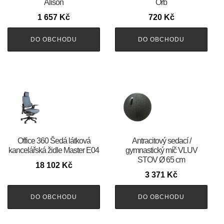
Alison
Orb
1 657
Kč
720
Kč
DO OBCHODU
DO OBCHODU
Office 360 Šedá látková
Antracitový sedací /
kancelářská židle Master E04
gymnastický míč VLUV
STOV Ø 65 cm
18 102
Kč
3 371
Kč
DO OBCHODU
DO OBCHODU