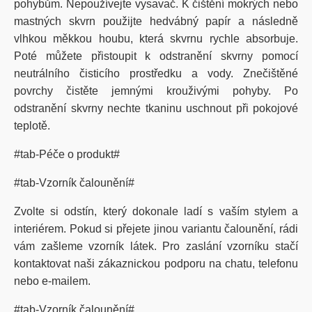
pohybům. Nepoužívejte vysavač. K čištění mokrých nebo
mastných skvrn použijte hedvábný papír a následně
vlhkou měkkou houbu, která skvrnu rychle absorbuje.
Poté můžete přistoupit k odstranění skvrny pomocí
neutrálního čisticího prostředku a vody. Znečištěné
povrchy čistěte jemnými krouživými pohyby. Po
odstranění skvrny nechte tkaninu uschnout při pokojové
teplotě.
#tab-Péče o produkt#
#tab-Vzorník čalounění#
Zvolte si odstín, který dokonale ladí s vaším stylem a
interiérem. Pokud si přejete jinou variantu čalounění, rádi
vám zašleme vzorník látek. Pro zaslání vzorníku stačí
kontaktovat naši zákaznickou podporu na chatu, telefonu
nebo e-mailem.
#tab-Vzorník čalounění#