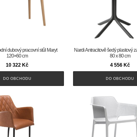
odní dubový pracovní stůl Maryt
Nardi Antracitově šedý plastový za
120×60 cm
80 x 80 cm
10 322
Kč
4 556
Kč
DO OBCHODU
DO OBCHODU