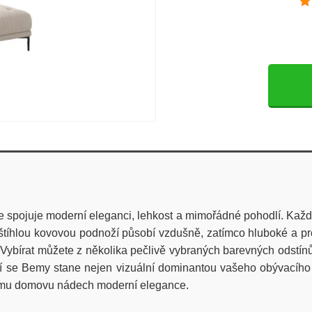
pojuje moderní eleganci, lehkost a mimořádné pohodlí. Každý
 štíhlou kovovou podnoží působí vzdušně, zatímco hluboké a p
Vybírat můžete z několika pečlivě vybraných barevných odstínů,
 se Bemy stane nejen vizuální dominantou vašeho obývacího p
vému domovu nádech moderní elegance.