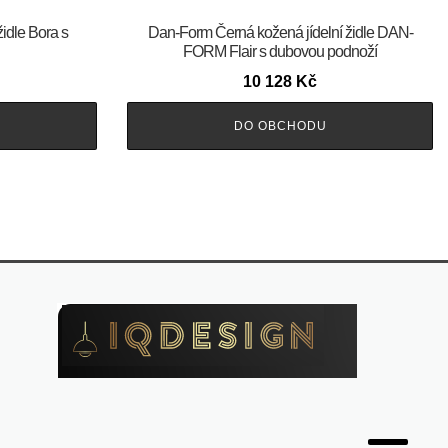
židle Bora s
​​​​​Dan-Form Černá kožená jídelní židle DAN-
FORM Flair s dubovou podnoží
10 128
Kč
DO OBCHODU