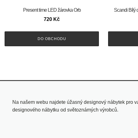
Present time LED žárovka Orb
Scandi Bílý 
720
Kč
DO OBCHODU
Na našem webu najdete úžasný designový nábytek pro vaše
designového nábytku od světoznámých výrobců.