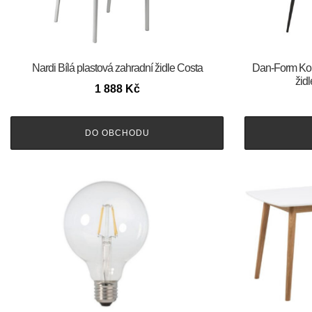
Nardi Bílá plastová zahradní židle Costa
​​​​​Dan-Form
žid
1 888
Kč
DO OBCHODU