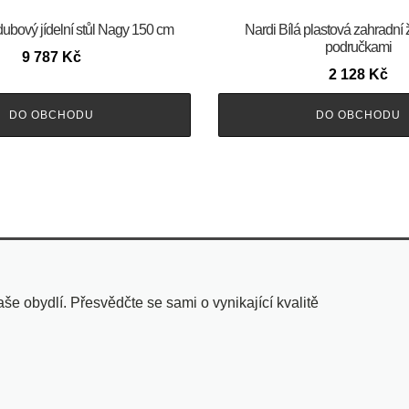
dubový jídelní stůl Nagy 150 cm
Nardi Bílá plastová zahradní 
područkami
9 787
Kč
2 128
Kč
DO OBCHODU
DO OBCHODU
 obydlí. Přesvědčte se sami o vynikající kvalitě