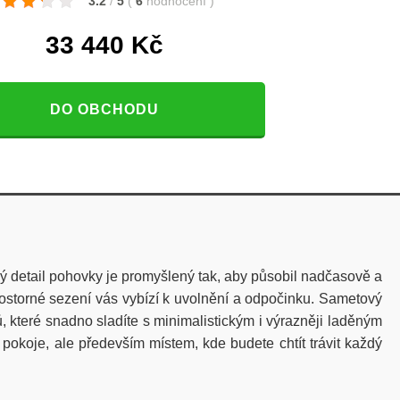
3.2
/
5
(
6
hodnocení
)
33 440
Kč
DO OBCHODU
 detail pohovky je promyšlený tak, aby působil nadčasově a
rostorné sezení vás vybízí k uvolnění a odpočinku. Sametový
 které snadno sladíte s minimalistickým i výrazněji laděným
okoje, ale především místem, kde budete chtít trávit každý