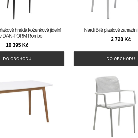
 Koňakově hnědá koženková jídelní
Nardi Bílé plastové zahradní
le DAN-FORM Rombo
2 728
Kč
10 395
Kč
DO OBCHODU
DO OBCHODU