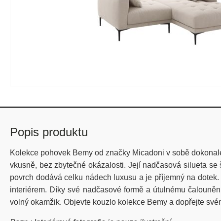
Popis produktu
Kolekce pohovek Bemy od značky Micadoni v sobě dokonale s
vkusně, bez zbytečné okázalosti. Její nadčasová silueta se
povrch dodává celku nádech luxusu a je příjemný na dotek. 
interiérem. Díky své nadčasové formě a útulnému čalounění
volný okamžik. Objevte kouzlo kolekce Bemy a dopřejte s