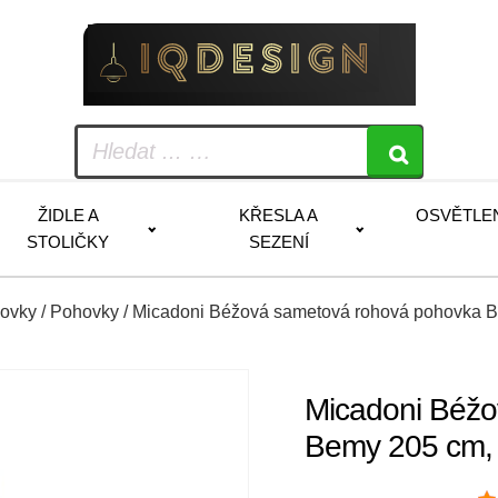
ŽIDLE A
KŘESLA A
OSVĚTLE
STOLIČKY
SEZENÍ
hovky
/
Pohovky
/ Micadoni Béžová sametová rohová pohovka B
Micadoni Béžo
Bemy 205 cm,