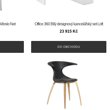
 křeslo Net
Office 360 Bílý designový kancelářský set Loft
23 915
Kč
DO OBCHODU