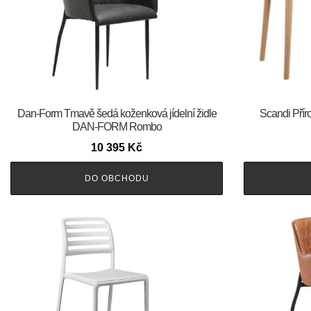
​​​​​Dan-Form Tmavě šedá koženková jídelní židle
Scandi Přír
DAN-FORM Rombo
10 395
Kč
DO OBCHODU