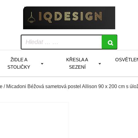
ŽIDLE A
KŘESLA A
OSVĚTLE
STOLIČKY
SEZENÍ
le
/ Micadoni Béžová sametová postel Allison 90 x 200 cm s úl