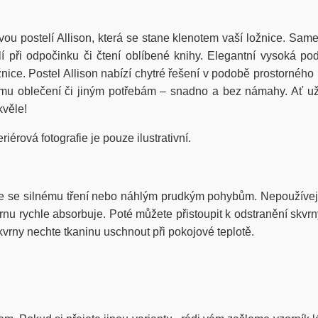
ou postelí Allison, která se stane klenotem vaší ložnice. Same
 při odpočinku či čtení oblíbené knihy. Elegantní vysoká po
nice. Postel Allison nabízí chytré řešení v podobě prostornéh
mu oblečení či jiným potřebám – snadno a bez námahy. Ať už p
kvěle!
iérová fotografie je pouze ilustrativní.
e se silnému tření nebo náhlým prudkým pohybům. Nepoužívejt
u rychle absorbuje. Poté můžete přistoupit k odstranění skvrny
vrny nechte tkaninu uschnout při pokojové teplotě.