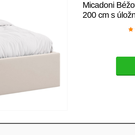
Micadoni Béžov
200 cm s úlož