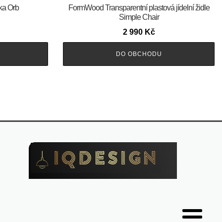
ka Orb
FormWood Transparentní plastová jídelní židle
Simple Chair
2 990
Kč
DO OBCHODU