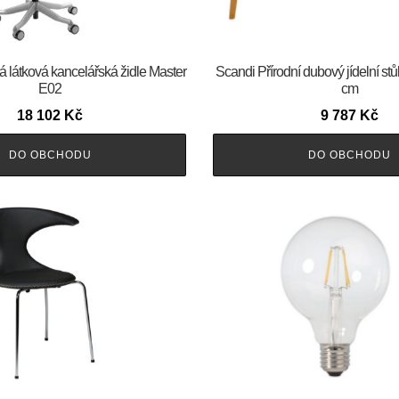
á látková kancelářská židle Master
Scandi Přírodní dubový jídelní st
E02
cm
18 102
Kč
9 787
Kč
DO OBCHODU
DO OBCHODU