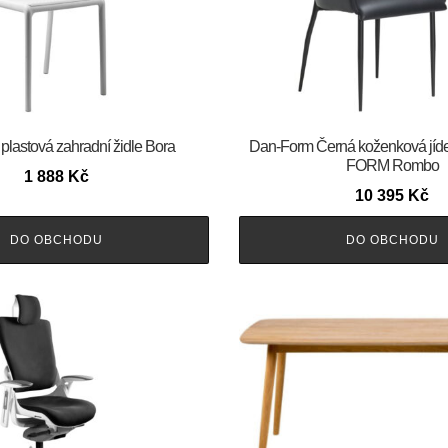
 plastová zahradní židle Bora
​​​​​Dan-Form Černá koženková jíd
FORM Rombo
1 888
Kč
10 395
Kč
DO OBCHODU
DO OBCHODU