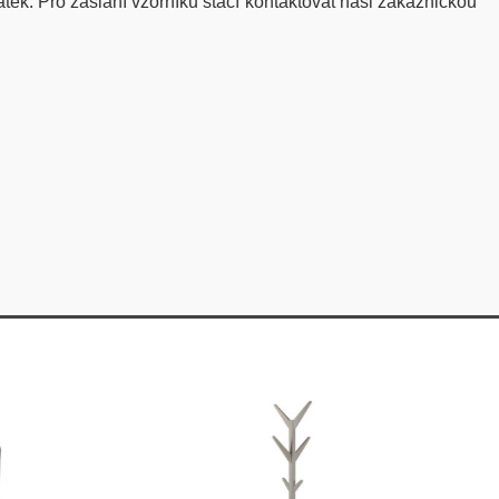
látek. Pro zaslání vzorníku stačí kontaktovat naši zákaznickou