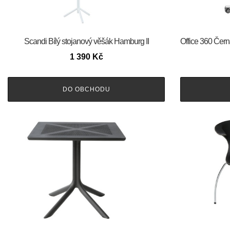
Scandi Bílý stojanový věšák Hamburg II
Office 360 Čern
1 390
Kč
DO OBCHODU