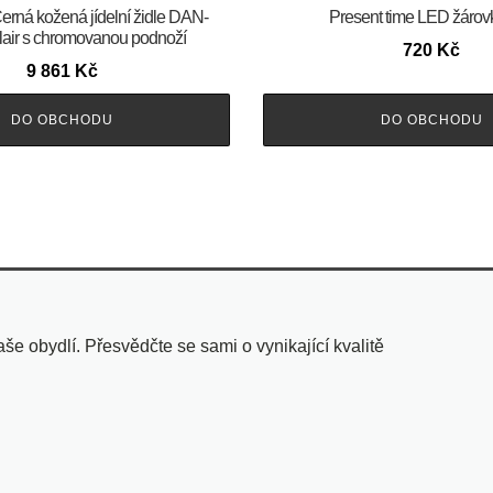
m Černá kožená jídelní židle DAN-
Present time LED žárov
ir s chromovanou podnoží
720
Kč
9 861
Kč
DO OBCHODU
DO OBCHODU
 obydlí. Přesvědčte se sami o vynikající kvalitě