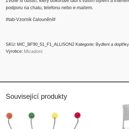
Zvolte si odstín, který dokonale ladí s vaším stylem a interi
podporu na chatu, telefonu nebo e-mailem.
#tab-Vzorník čalounění#
SKU:
MIC_BF90_51_F1_ALLISON2
Kategorie:
Bydlení a doplňky
Výrobce:
Micadoni
Související produkty