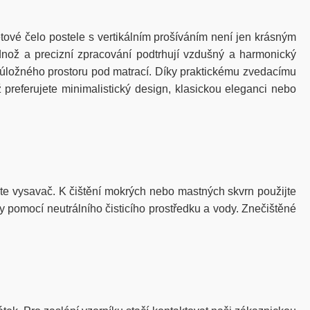
tové čelo postele s vertikálním prošíváním není jen krásným
dnož a precizní zpracování podtrhují vzdušný a harmonický
o úložného prostoru pod matrací. Díky praktickému zvedacímu
referujete minimalistický design, klasickou eleganci nebo
e vysavač. K čištění mokrých nebo mastných skvrn použijte
 pomocí neutrálního čisticího prostředku a vody. Znečištěné