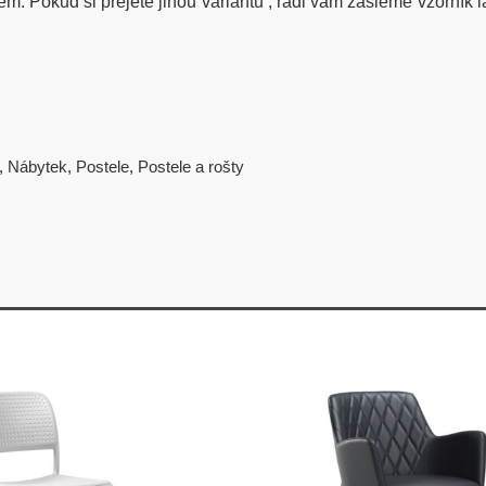
érem. Pokud si přejete jinou variantu , rádi vám zašleme vzorník 
,
Nábytek
,
Postele
,
Postele a rošty