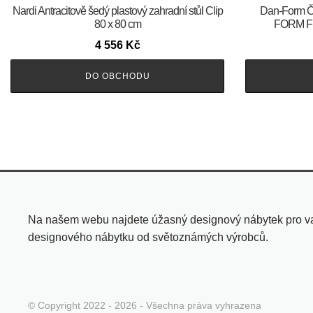
Nardi Antracitově šedý plastový zahradní stůl Clip
​​​​​Dan-For
80 x 80 cm
FORM Fla
4 556
Kč
DO OBCHODU
Na našem webu najdete úžasný designový nábytek pro vaše
designového nábytku od světoznámých výrobců.
© Copyright 2022 - 2026 - Všechna práva vyhrazena