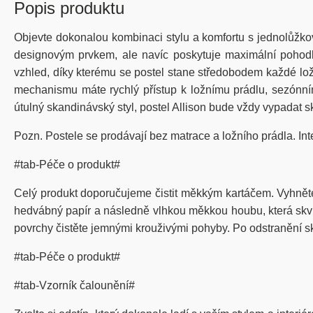
Popis produktu
Objevte dokonalou kombinaci stylu a komfortu s jednolůžkov
designovým prvkem, ale navíc poskytuje maximální pohodlí
vzhled, díky kterému se postel stane středobodem každé lož
mechanismu máte rychlý přístup k ložnímu prádlu, sezónní
útulný skandinávský styl, postel Allison bude vždy vypadat s
Pozn. Postele se prodávají bez matrace a ložního prádla. Inter
#tab-Péče o produkt#
Celý produkt doporučujeme čistit měkkým kartáčem. Vyhnět
hedvábný papír a následně vlhkou měkkou houbu, která skvrn
povrchy čistěte jemnými krouživými pohyby. Po odstranění sk
#tab-Péče o produkt#
#tab-Vzorník čalounění#