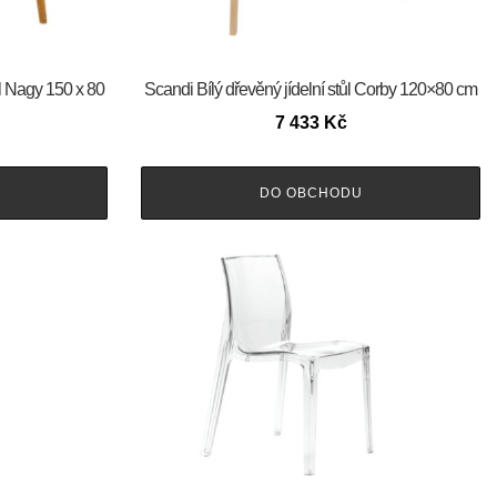
ůl Nagy 150 x 80
Scandi Bílý dřevěný jídelní stůl Corby 120×80 cm
7 433
Kč
DO OBCHODU