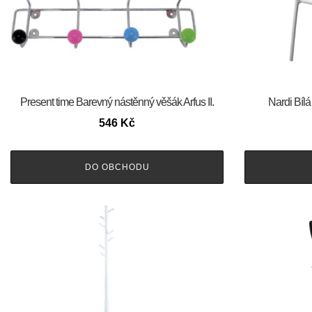
Present time Barevný nástěnný věšák Arfus II.
Nardi Bílá
546
Kč
DO OBCHODU