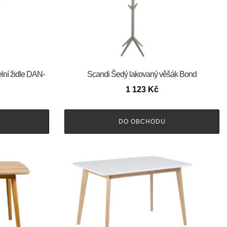
elní židle DAN-
Scandi Šedý lakovaný věšák Bond
1 123
Kč
DO OBCHODU