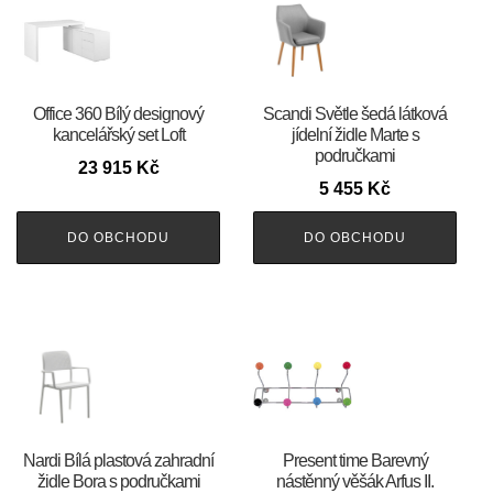
Office 360 Bílý designový
Scandi Světle šedá látková
kancelářský set Loft
jídelní židle Marte s
područkami
23 915
Kč
5 455
Kč
DO OBCHODU
DO OBCHODU
Nardi Bílá plastová zahradní
Present time Barevný
židle Bora s područkami
nástěnný věšák Arfus II.