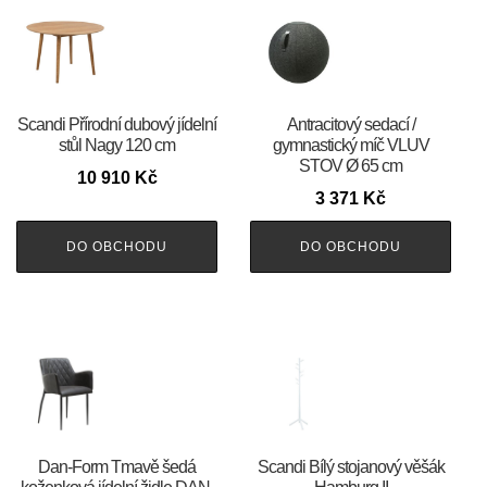
Scandi Přírodní dubový jídelní
Antracitový sedací /
stůl Nagy 120 cm
gymnastický míč VLUV
STOV Ø 65 cm
10 910
Kč
3 371
Kč
DO OBCHODU
DO OBCHODU
​​​​​Dan-Form Tmavě šedá
Scandi Bílý stojanový věšák