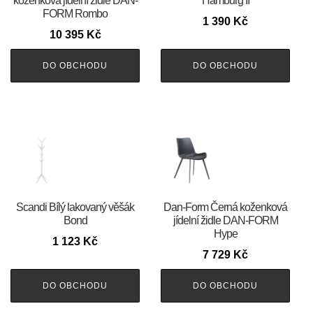
koženková jídelní židle DAN-
Hamburg II
FORM Rombo
1 390
Kč
10 395
Kč
DO OBCHODU
DO OBCHODU
Scandi Bílý lakovaný věšák
​​​​​Dan-Form Černá koženková
Bond
jídelní židle DAN-FORM
Hype
1 123
Kč
7 729
Kč
DO OBCHODU
DO OBCHODU