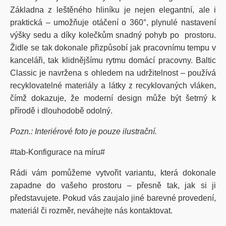
Základna z leštěného hliníku je nejen elegantní, ale i
praktická – umožňuje otáčení o 360°, plynulé nastavení
výšky sedu a díky kolečkům snadný pohyb po prostoru.
Židle se tak dokonale přizpůsobí jak pracovnímu tempu v
kanceláři, tak klidnějšímu rytmu domácí pracovny. Baltic
Classic je navržena s ohledem na udržitelnost – používá
recyklovatelné materiály a látky z recyklovaných vláken,
čímž dokazuje, že moderní design může být šetrný k
přírodě i dlouhodobě odolný.
Pozn.: Interiérové foto je pouze ilustrační.
#tab-Konfigurace na míru#
Rádi vám pomůžeme vytvořit variantu, která dokonale
zapadne do vašeho prostoru – přesně tak, jak si ji
představujete. Pokud vás zaujalo jiné barevné provedení,
materiál či rozměr, neváhejte nás kontaktovat
.