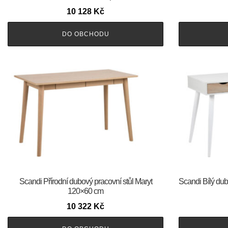
10 128
Kč
DO OBCHODU
Scandi Přírodní dubový pracovní stůl Maryt
Scandi Bílý dub
120×60 cm
10 322
Kč