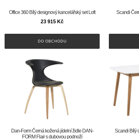
Office 360 Bílý designový kancelářský set Loft
Scandi Čern
23 915
Kč
DO OBCHODU
​​​​​Dan-Form Černá kožená jídelní židle DAN-
Scandi Bílý 
FORM Flair s dubovou podnoží