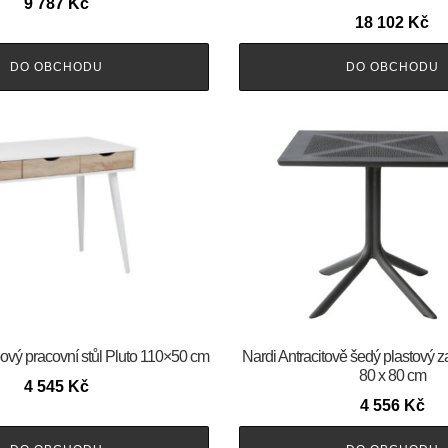
9 787
Kč
18 102
Kč
DO OBCHODU
DO OBCHODU
ový pracovní stůl Pluto 110×50 cm
Nardi Antracitově šedý plastový za
80 x 80 cm
4 545
Kč
4 556
Kč