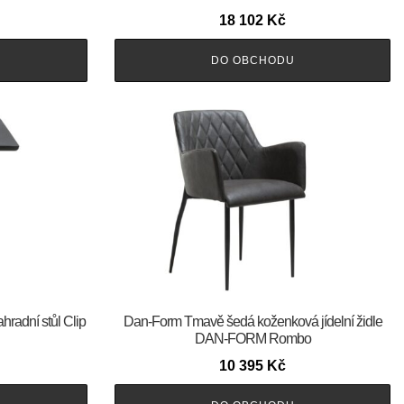
18 102
Kč
DO OBCHODU
hradní stůl Clip
​​​​​Dan-Form Tmavě šedá koženková jídelní židle
DAN-FORM Rombo
10 395
Kč