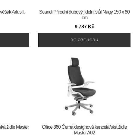
ěšák Arfus II.
Scandi Přírodní dubový jídelní stůl Nagy 150 x 80
cm
9 787
Kč
DO OBCHODU
ská židle Master
Office 360 Černá designová kancelářská židle
Master A02