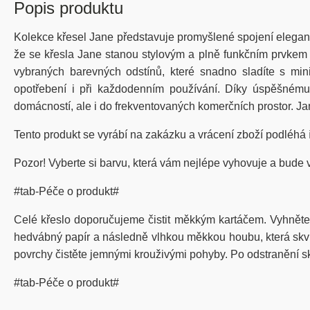
Popis produktu
Kolekce křesel Jane představuje promyšlené spojení elegantn
že se křesla Jane stanou stylovým a plně funkčním prvkem 
vybraných barevných odstínů, které snadno sladíte s mini
opotřebení i při každodenním používání. Díky úspěšnému 
domácností, ale i do frekventovaných komerčních prostor. J
Tento produkt se vyrábí na zakázku a vrácení zboží podléhá
Pozor! Vyberte si barvu, která vám nejlépe vyhovuje a bude 
#tab-Péče o produkt#
Celé křeslo doporučujeme čistit měkkým kartáčem. Vyhněte
hedvábný papír a následně vlhkou měkkou houbu, která skvrn
povrchy čistěte jemnými krouživými pohyby. Po odstranění sk
#tab-Péče o produkt#