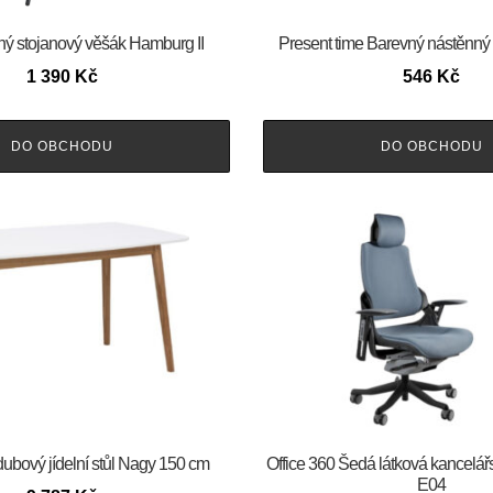
ý stojanový věšák Hamburg II
Present time Barevný nástěnný v
1 390
Kč
546
Kč
DO OBCHODU
DO OBCHODU
dubový jídelní stůl Nagy 150 cm
Office 360 Šedá látková kancelář
E04