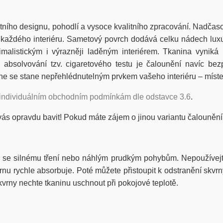
ího designu, pohodlí a vysoce kvalitního zpracování. Nadčasové 
každého interiéru. Sametový povrch dodává celku nádech luxu
malistickým i výrazněji laděným interiérem. Tkanina vyniká 
absolvování tzv. cigaretového testu je čalounění navíc bez
ane se stane nepřehlédnutelným prvkem vašeho interiéru – míste
individuálním obchodním podmínkám dle odstavce 3.6
.
vás opravdu bavit! Pokud máte zájem o jinou variantu čalounění
 se silnému tření nebo náhlým prudkým pohybům. Nepoužívejt
u rychle absorbuje. Poté můžete přistoupit k odstranění skvrny
vrny nechte tkaninu uschnout při pokojové teplotě.