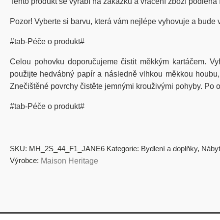
Tento produkt se vyrábí na zakázku a vrácení zboží podléhá
Pozor! Vyberte si barvu, která vám nejlépe vyhovuje a bude 
#tab-Péče o produkt#
Celou pohovku doporučujeme čistit měkkým kartáčem. Vy
použijte hedvábný papír a následně vlhkou měkkou houbu, kt
Znečištěné povrchy čistěte jemnými krouživými pohyby. Po od
#tab-Péče o produkt#
SKU:
MH_2S_44_F1_JANE6
Kategorie:
Bydlení a doplňky
,
Náby
Výrobce:
Maison Heritage