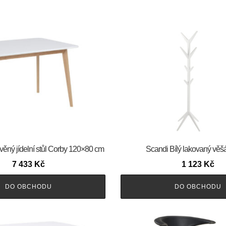
věný jídelní stůl Corby 120×80 cm
Scandi Bílý lakovaný vě
7 433
Kč
1 123
Kč
DO OBCHODU
DO OBCHODU