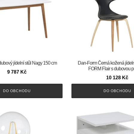
dubový jídelní stůl Nagy 150 cm
​​​​​Dan-Form Černá kožená jídel
FORM Flair s dubovou p
9 787
Kč
10 128
Kč
DO OBCHODU
DO OBCHODU