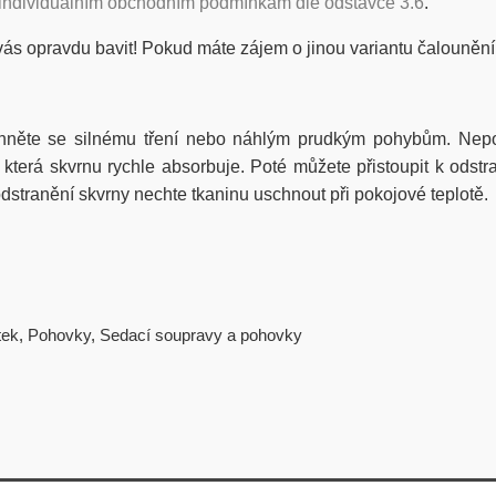
individuálním obchodním podmínkám dle odstavce 3.6
.
vás opravdu bavit! Pokud máte zájem o jinou variantu čalounění
hněte se silnému tření nebo náhlým prudkým pohybům. Nepou
erá skvrnu rychle absorbuje. Poté můžete přistoupit k odstra
stranění skvrny nechte tkaninu uschnout při pokojové teplotě.
tek
,
Pohovky
,
Sedací soupravy a pohovky