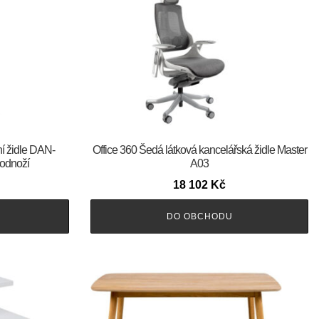
ní židle DAN-
Office 360 Šedá látková kancelářská židle Master
odnoží
A03
18 102
Kč
DO OBCHODU