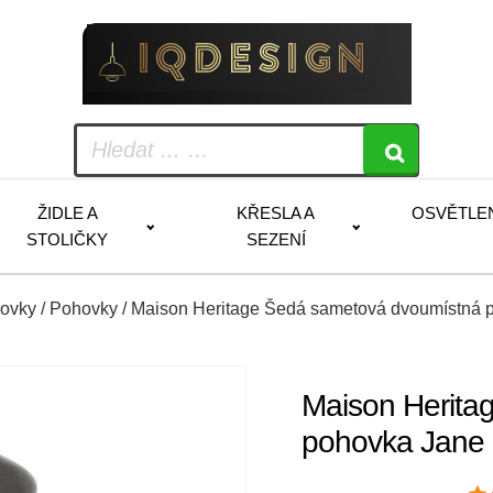
ŽIDLE A
KŘESLA A
OSVĚTLE
STOLIČKY
SEZENÍ
hovky
/
Pohovky
/ Maison Heritage Šedá sametová dvoumístná 
Maison Herita
pohovka Jane