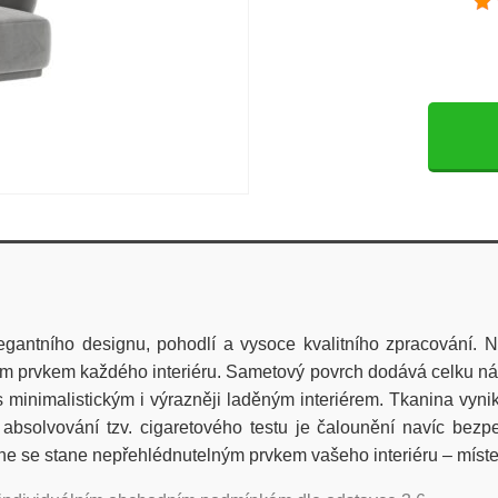
antního designu, pohodlí a vysoce kvalitního zpracování. Na
ním prvkem každého interiéru. Sametový povrch dodává celku ná
 minimalistickým i výrazněji laděným interiérem. Tkanina vyni
absolvování tzv. cigaretového testu je čalounění navíc bezp
ane se stane nepřehlédnutelným prvkem vašeho interiéru – míste