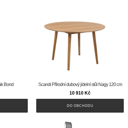
šák Bond
Scandi Přírodní dubový jídelní stůl Nagy 120 cm
10 910
Kč
DO OBCHODU