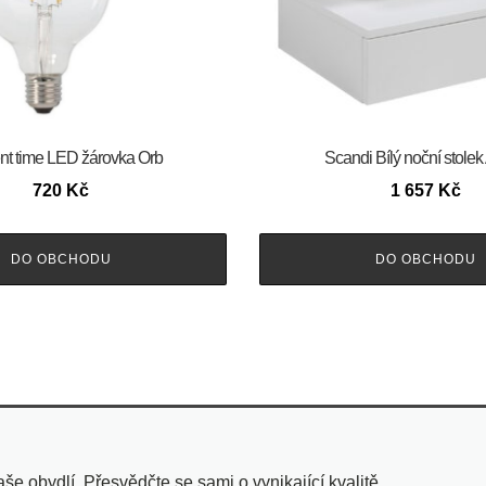
nt time LED žárovka Orb
Scandi Bílý noční stolek
720
Kč
1 657
Kč
DO OBCHODU
DO OBCHODU
 obydlí. Přesvědčte se sami o vynikající kvalitě