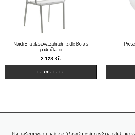
Nardi Bílá plastová zahradní židle Bora s
Prese
područkami
2 128
Kč
DO OBCHODU
Na našem webu najdete úžasný designový nábytek pro vaše