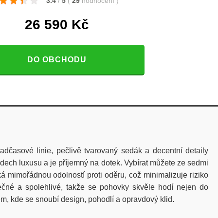
3.4
/
5
(
29
hodnocení
)
26 590
Kč
DO OBCHODU
dčasové linie, pečlivě tvarovaný sedák a decentní detaily
dech luxusu a je příjemný na dotek. Vybírat můžete ze sedmi
ká mimořádnou odolností proti oděru, což minimalizuje riziko
ečné a spolehlivé, takže se pohovky skvěle hodí nejen do
m, kde se snoubí design, pohodlí a opravdový klid.