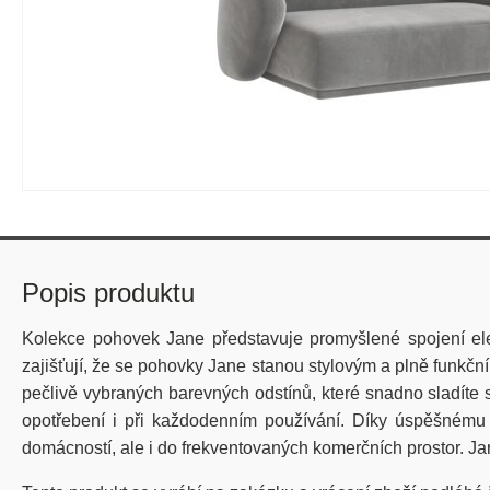
Popis produktu
Kolekce pohovek Jane představuje promyšlené spojení eleg
zajišťují, že se pohovky Jane stanou stylovým a plně funkč
pečlivě vybraných barevných odstínů, které snadno sladíte s
opotřebení i při každodenním používání. Díky úspěšnému 
domácností, ale i do frekventovaných komerčních prostor. J