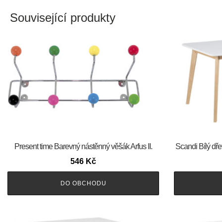
Související produkty
Present time Barevný nástěnný věšák Arfus II.
Scandi Bílý dře
546
Kč
DO OBCHODU