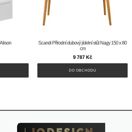
 Alison
Scandi Přírodní dubový jídelní stůl Nagy 150 x 80
cm
9 787
Kč
DO OBCHODU