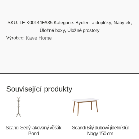
SKU:
LF-K00144FA35
Kategorie:
Bydlení a doplňky
,
Nábytek
,
Úložné boxy
,
Úložné prostory
Výrobce:
Kave Home
Související produkty
Scandi Šedý lakovaný věšák
Scandi Bílý dubový jídelní stůl
Bond
Nagy 150 cm