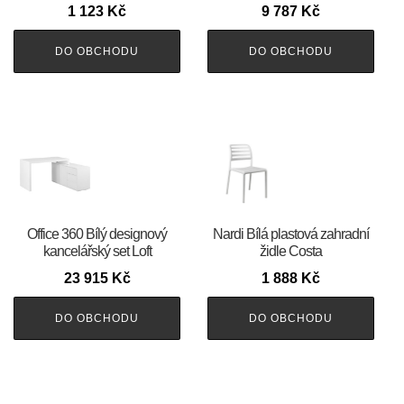
1 123
Kč
9 787
Kč
DO OBCHODU
DO OBCHODU
Office 360 Bílý designový
Nardi Bílá plastová zahradní
kancelářský set Loft
židle Costa
23 915
Kč
1 888
Kč
DO OBCHODU
DO OBCHODU