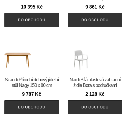
10 395
Kč
9 861
Kč
DO OBCHODU
DO OBCHODU
Scandi Přírodní dubový jídelní
Nardi Bílá plastová zahradní
stůl Nagy 150 x 80 cm
židle Bora s područkami
9 787
Kč
2 128
Kč
DO OBCHODU
DO OBCHODU