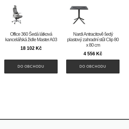
Office 360 Šedá látková
Nardi Antracitově šedý
kancelářská židle Master A03
plastový zahradní stůl Clip 80
x 80 cm
18 102
Kč
4 556
Kč
DO OBCHODU
DO OBCHODU