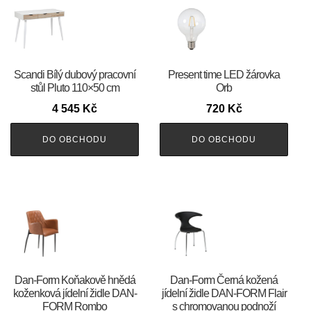
Scandi Bílý dubový pracovní
Present time LED žárovka
stůl Pluto 110×50 cm
Orb
4 545
Kč
720
Kč
DO OBCHODU
DO OBCHODU
​​​​​Dan-Form Koňakově hnědá
​​​​​Dan-Form Černá kožená
koženková jídelní židle DAN-
jídelní židle DAN-FORM Flair
FORM Rombo
s chromovanou podnoží