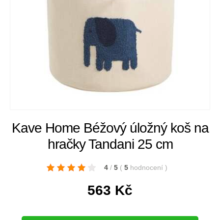
Kave Home Béžový úložný koš na
hračky Tandani 25 cm
4
/
5
(
5
hodnocení
)
563
Kč