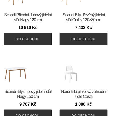
Scandi Přírodní dubový jídelní
Scandi Bílý dřevěný jídelní
stůl Nagy 120 cm
stůl Corby 120×80 cm
10 910
Kč
7 433
Kč
DO OBCHODU
DO OBCHODU
Scandi Bílý dubový jídelní stůl
Nardi Bílá plastová zahradní
Nagy 150 cm
židle Costa
9 787
Kč
1 888
Kč
DO OBCHODU
DO OBCHODU