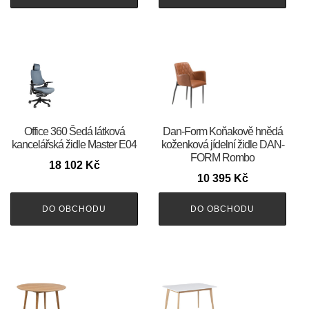
Office 360 Šedá látková
​​​​​Dan-Form Koňakově hnědá
kancelářská židle Master E04
koženková jídelní židle DAN-
FORM Rombo
18 102
Kč
10 395
Kč
DO OBCHODU
DO OBCHODU