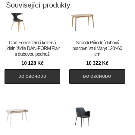
Související produkty
​​​​​Dan-Form Černá kožená
Scandi Přírodní dubový
jídelní židle DAN-FORM Flair
pracovní stůl Maryt 120×60
s dubovou podnoží
cm
10 128
Kč
10 322
Kč
DO OBCHODU
DO OBCHODU