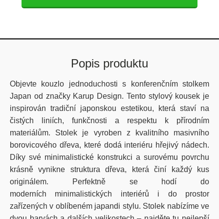
Popis produktu
Objevte kouzlo jednoduchosti s konferenčním stolkem
Japan od značky Karup Design. Tento stylový kousek je
inspirován tradiční japonskou estetikou, která staví na
čistých liniích, funkčnosti a respektu k přírodním
materiálům. Stolek je vyroben z kvalitního masivního
borovicového dřeva, které dodá interiéru hřejivý nádech.
Díky své minimalistické konstrukci a surovému povrchu
krásně vynikne struktura dřeva, která činí každý kus
originálem. Perfektně se hodí do
moderních minimalistických interiérů i do prostor
zařízených v oblíbeném japandi stylu. Stolek nabízíme ve
dvou barvách a dalších velikostech – najděte tu nejlepší