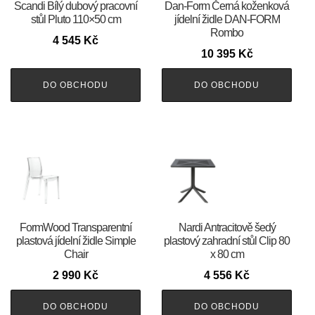
Scandi Bílý dubový pracovní
​​​​​Dan-Form Černá koženková
stůl Pluto 110×50 cm
jídelní židle DAN-FORM
Rombo
4 545
Kč
10 395
Kč
DO OBCHODU
DO OBCHODU
FormWood Transparentní
Nardi Antracitově šedý
plastová jídelní židle Simple
plastový zahradní stůl Clip 80
Chair
x 80 cm
2 990
Kč
4 556
Kč
DO OBCHODU
DO OBCHODU