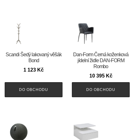
Scandi Šedý lakovaný věšák
​​​​​Dan-Form Černá koženková
Bond
jídelní židle DAN-FORM
Rombo
1 123
Kč
10 395
Kč
DO OBCHODU
DO OBCHODU