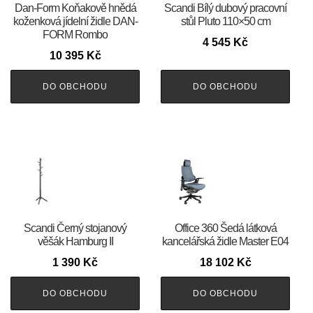
​​​​​Dan-Form Koňakově hnědá
Scandi Bílý dubový pracovní
koženková jídelní židle DAN-
stůl Pluto 110×50 cm
FORM Rombo
4 545
Kč
10 395
Kč
DO OBCHODU
DO OBCHODU
Scandi Černý stojanový
Office 360 Šedá látková
věšák Hamburg II
kancelářská židle Master E04
1 390
Kč
18 102
Kč
DO OBCHODU
DO OBCHODU