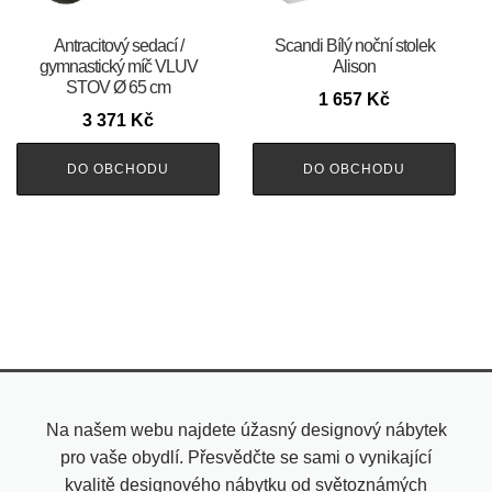
Antracitový sedací /
Scandi Bílý noční stolek
gymnastický míč VLUV
Alison
STOV Ø 65 cm
1 657
Kč
3 371
Kč
DO OBCHODU
DO OBCHODU
Na našem webu najdete úžasný designový nábytek
pro vaše obydlí. Přesvědčte se sami o vynikající
kvalitě designového nábytku od světoznámých