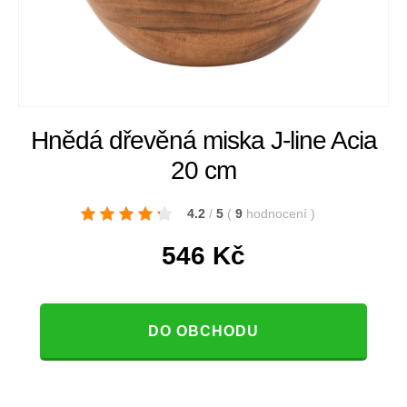
Hnědá dřevěná miska J-line Acia
20 cm
4.2
/
5
(
9
hodnocení
)
546
Kč
DO OBCHODU