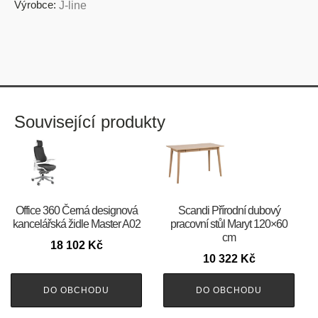
Výrobce:
J-line
Související produkty
Office 360 Černá designová
Scandi Přírodní dubový
kancelářská židle Master A02
pracovní stůl Maryt 120×60
cm
18 102
Kč
10 322
Kč
DO OBCHODU
DO OBCHODU