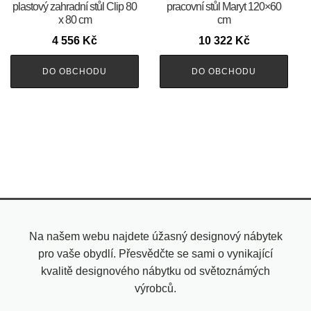
plastový zahradní stůl Clip 80
pracovní stůl Maryt 120×60
x 80 cm
cm
4 556
Kč
10 322
Kč
DO OBCHODU
DO OBCHODU
Na našem webu najdete úžasný designový nábytek
pro vaše obydlí. Přesvědčte se sami o vynikající
kvalitě designového nábytku od světoznámých
výrobců.