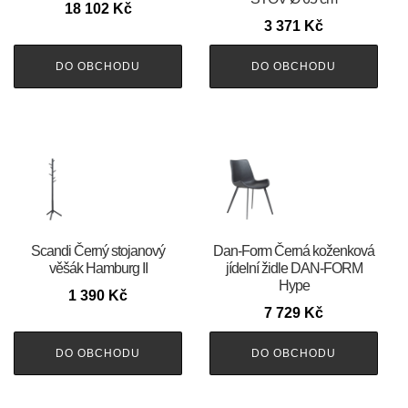
18 102
Kč
3 371
Kč
DO OBCHODU
DO OBCHODU
Scandi Černý stojanový
​​​​​Dan-Form Černá koženková
věšák Hamburg II
jídelní židle DAN-FORM
Hype
1 390
Kč
7 729
Kč
DO OBCHODU
DO OBCHODU