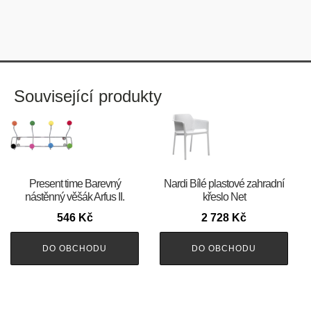
Související produkty
Present time Barevný
Nardi Bílé plastové zahradní
nástěnný věšák Arfus II.
křeslo Net
546
Kč
2 728
Kč
DO OBCHODU
DO OBCHODU