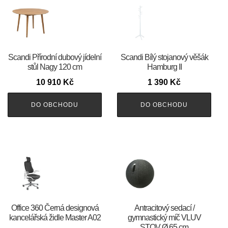
Scandi Přírodní dubový jídelní
Scandi Bílý stojanový věšák
stůl Nagy 120 cm
Hamburg II
10 910
Kč
1 390
Kč
DO OBCHODU
DO OBCHODU
Office 360 Černá designová
Antracitový sedací /
kancelářská židle Master A02
gymnastický míč VLUV
STOV Ø 65 cm