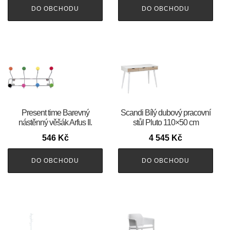
DO OBCHODU
DO OBCHODU
Present time Barevný
Scandi Bílý dubový pracovní
nástěnný věšák Arfus II.
stůl Pluto 110×50 cm
546
Kč
4 545
Kč
DO OBCHODU
DO OBCHODU