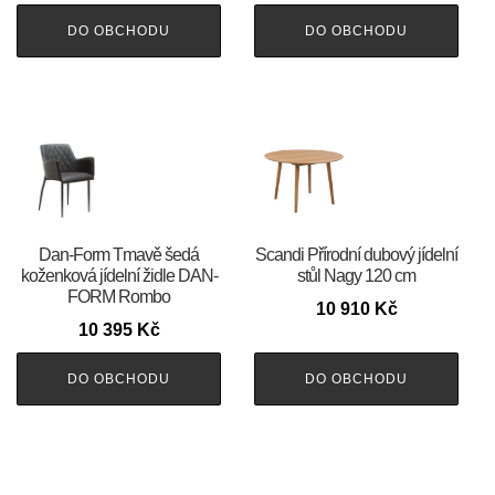
DO OBCHODU
DO OBCHODU
​​​​​Dan-Form Tmavě šedá
Scandi Přírodní dubový jídelní
koženková jídelní židle DAN-
stůl Nagy 120 cm
FORM Rombo
10 910
Kč
10 395
Kč
DO OBCHODU
DO OBCHODU