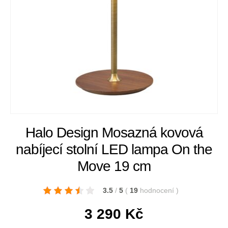
Halo Design Mosazná kovová
nabíjecí stolní LED lampa On the
Move 19 cm
3.5
/
5
(
19
hodnocení
)
3 290
Kč