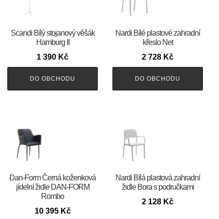
Scandi Bílý stojanový věšák
Nardi Bílé plastové zahradní
Hamburg II
křeslo Net
1 390
Kč
2 728
Kč
DO OBCHODU
DO OBCHODU
​​​​​Dan-Form Černá koženková
Nardi Bílá plastová zahradní
jídelní židle DAN-FORM
židle Bora s područkami
Rombo
2 128
Kč
10 395
Kč