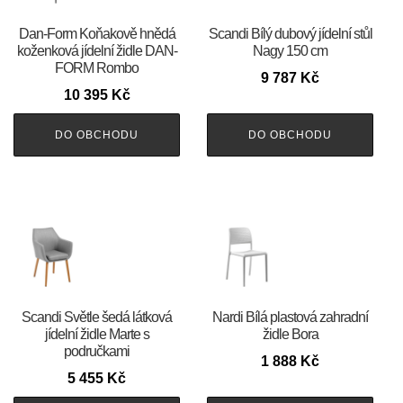
​​​​​Dan-Form Koňakově hnědá
Scandi Bílý dubový jídelní stůl
koženková jídelní židle DAN-
Nagy 150 cm
FORM Rombo
9 787
Kč
10 395
Kč
DO OBCHODU
DO OBCHODU
Scandi Světle šedá látková
Nardi Bílá plastová zahradní
jídelní židle Marte s
židle Bora
područkami
1 888
Kč
5 455
Kč