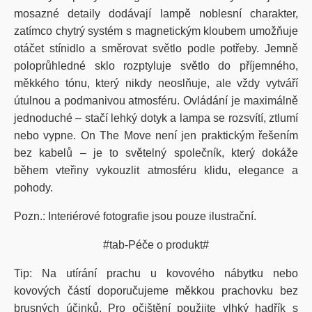
mosazné detaily dodávají lampě noblesní charakter,
zatímco chytrý systém s magnetickým kloubem umožňuje
otáčet stínidlo a směrovat světlo podle potřeby. Jemně
poloprůhledné sklo rozptyluje světlo do příjemného,
měkkého tónu, který nikdy neoslňuje, ale vždy vytváří
útulnou a podmanivou atmosféru. Ovládání je maximálně
jednoduché – stačí lehký dotyk a lampa se rozsvítí, ztlumí
nebo vypne. On
The
Move
není jen praktickým řešením
bez kabelů – je to
světelný společník
, který dokáže
během vteřiny vykouzlit atmosféru klidu, elegance a
pohody.
Pozn.: Interiérové fotografie jsou pouze ilustrační.
#tab-Péče o produkt#
Tip: Na utírání prachu u kovového nábytku nebo
kovových částí doporučujeme měkkou prachovku bez
brusných účinků. Pro očištění použijte vlhký hadřík s