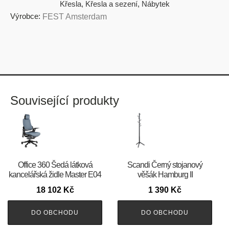
Křesla
,
Křesla a sezení
,
Nábytek
Výrobce:
FEST Amsterdam
Související produkty
Office 360 Šedá látková
Scandi Černý stojanový
kancelářská židle Master E04
věšák Hamburg II
18 102
Kč
1 390
Kč
DO OBCHODU
DO OBCHODU