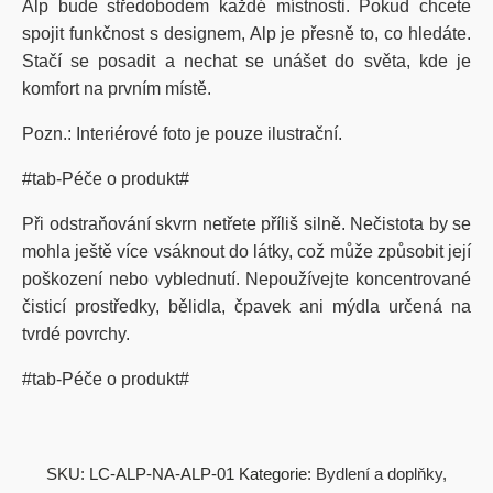
Alp bude středobodem každé místnosti. Pokud chcete
spojit funkčnost s designem, Alp je přesně to, co hledáte.
Stačí se posadit a nechat se unášet do světa, kde je
komfort na prvním místě.
Pozn.: Interiérové foto je pouze ilustrační.
#tab-Péče o produkt#
Při odstraňování skvrn netřete příliš silně. Nečistota by se
mohla ještě více vsáknout do látky, což může způsobit její
poškození nebo vyblednutí. Nepoužívejte koncentrované
čisticí prostředky, bělidla, čpavek ani mýdla určená na
tvrdé povrchy.
#tab-Péče o produkt#
SKU:
LC-ALP-NA-ALP-01
Kategorie:
Bydlení a doplňky
,