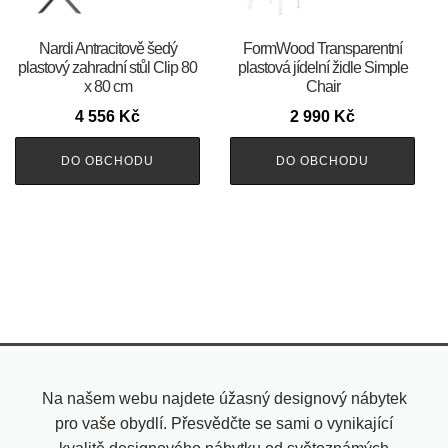
Nardi Antracitově šedý
FormWood Transparentní
plastový zahradní stůl Clip 80
plastová jídelní židle Simple
x 80 cm
Chair
4 556
Kč
2 990
Kč
DO OBCHODU
DO OBCHODU
Na našem webu najdete úžasný designový nábytek
pro vaše obydlí. Přesvědčte se sami o vynikající