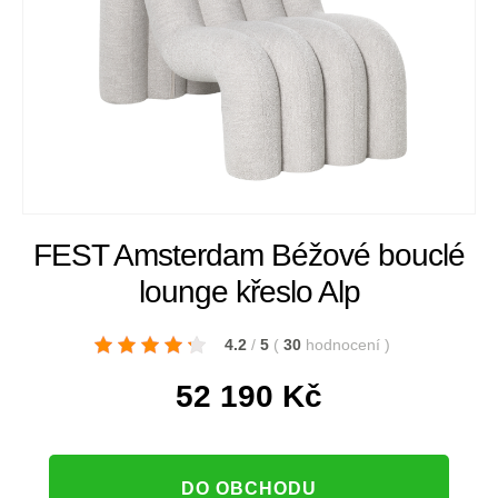
FEST Amsterdam Béžové bouclé
lounge křeslo Alp
4.2
/
5
(
30
hodnocení
)
52 190
Kč
DO OBCHODU