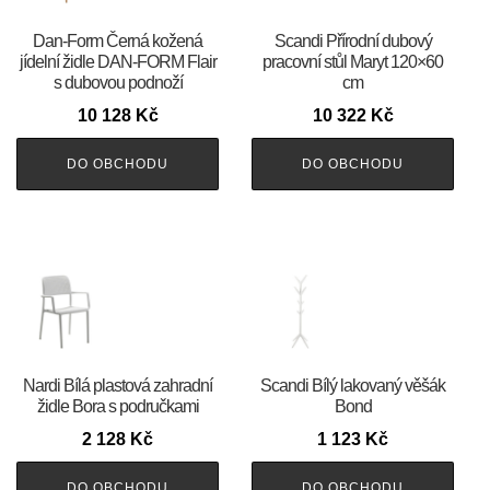
​​​​​Dan-Form Černá kožená
Scandi Přírodní dubový
jídelní židle DAN-FORM Flair
pracovní stůl Maryt 120×60
s dubovou podnoží
cm
10 128
Kč
10 322
Kč
DO OBCHODU
DO OBCHODU
Nardi Bílá plastová zahradní
Scandi Bílý lakovaný věšák
židle Bora s područkami
Bond
2 128
Kč
1 123
Kč
DO OBCHODU
DO OBCHODU