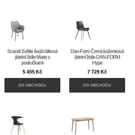
Scandi Světle šedá látková
​​​​​Dan-Form Černá koženková
jídelní židle Marte s
jídelní židle DAN-FORM
područkami
Hype
5 455
Kč
7 729
Kč
DO OBCHODU
DO OBCHODU