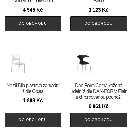
stůl Pluto 110×50 cm
Bond
4 545
Kč
1 123
Kč
DO OBCHODU
DO OBCHODU
Nardi Bílá plastová zahradní
​​​​​Dan-Form Černá kožená
židle Costa
jídelní židle DAN-FORM Flair
s chromovanou podnoží
1 888
Kč
9 861
Kč
DO OBCHODU
DO OBCHODU