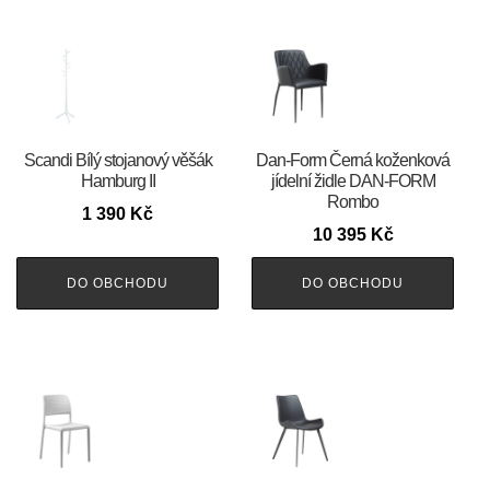
Scandi Bílý stojanový věšák
​​​​​Dan-Form Černá koženková
Hamburg II
jídelní židle DAN-FORM
Rombo
1 390
Kč
10 395
Kč
DO OBCHODU
DO OBCHODU