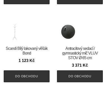
Scandi Bílý lakovaný věšák
Antracitový sedací /
Bond
gymnastický míč VLUV
STOV Ø 65 cm
1 123
Kč
3 371
Kč
DO OBCHODU
DO OBCHODU