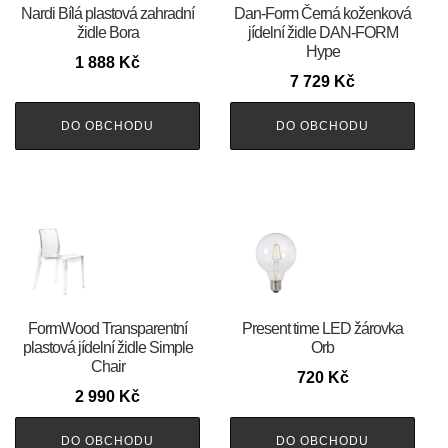
Nardi Bílá plastová zahradní
​​​​​Dan-Form Černá koženková
židle Bora
jídelní židle DAN-FORM
Hype
1 888
Kč
7 729
Kč
DO OBCHODU
DO OBCHODU
FormWood Transparentní
Present time LED žárovka
plastová jídelní židle Simple
Orb
Chair
720
Kč
2 990
Kč
DO OBCHODU
DO OBCHODU