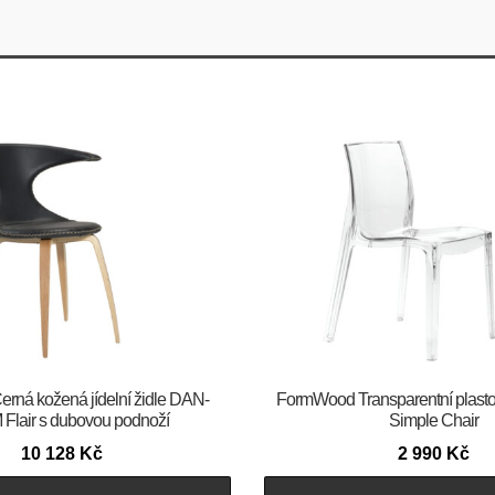
m Černá kožená jídelní židle DAN-
FormWood Transparentní plastová
Flair s dubovou podnoží
Simple Chair
10 128
Kč
2 990
Kč