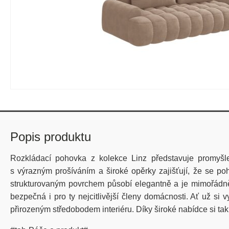
Popis produktu
Rozkládací
poho
vka
z kolekce Linz
představuje
promyšl
s
výrazným
prošíváním
a
široké
opěrky
zajišťují
,
že
se
po
strukturovaným
povrchem
působí
elegantně
a je
mimořádn
bezpečná
i pro
ty
nejcitlivější
členy
domácnosti
.
Ať
už
si
v
přirozeným
středobodem
interiéru
.
Díky
široké
nabídce
si
tak