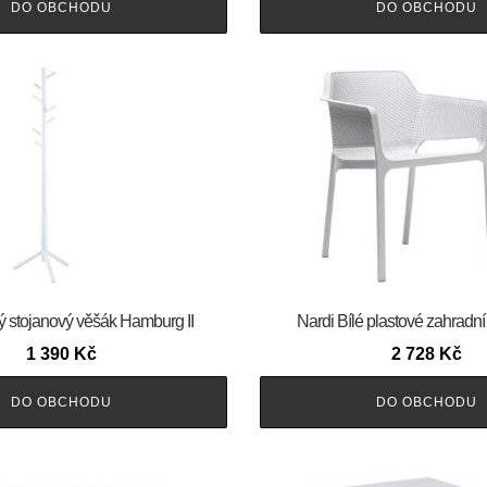
DO OBCHODU
DO OBCHODU
ý stojanový věšák Hamburg II
Nardi Bílé plastové zahradní
1 390
Kč
2 728
Kč
DO OBCHODU
DO OBCHODU