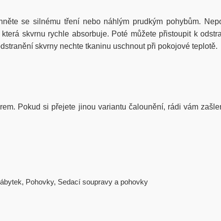
hněte se silnému tření nebo náhlým prudkým pohybům. Nepou
erá skvrnu rychle absorbuje. Poté můžete přistoupit k odstra
stranění skvrny nechte tkaninu uschnout při pokojové teplotě.
iérem. Pokud si přejete jinou variantu čalounění, rádi vám zašle
ábytek
,
Pohovky
,
Sedací soupravy a pohovky