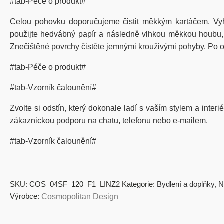
#tab-Péče o produkt#
Celou pohovku doporučujeme čistit měkkým kartáčem. Vy
použijte hedvábný papír a následně vlhkou měkkou houbu, kt
Znečištěné povrchy čistěte jemnými krouživými pohyby. Po od
#tab-Péče o produkt#
#tab-Vzorník čalounění#
Zvolte si odstín, který dokonale ladí s vaším stylem a inter
zákaznickou podporu na chatu, telefonu nebo e-mailem.
#tab-Vzorník čalounění#
SKU:
COS_04SF_120_F1_LINZ2
Kategorie:
Bydlení a doplňky
,
N
Výrobce:
Cosmopolitan Design