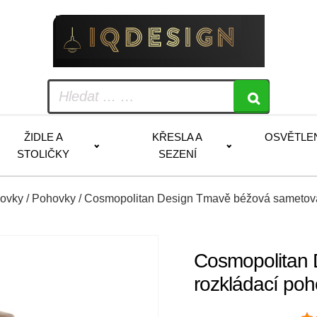
ŽIDLE A
KŘESLA A
OSVĚTLE
STOLIČKY
SEZENÍ
hovky
/
Pohovky
/ Cosmopolitan Design Tmavě béžová sametová
Cosmopolitan
rozkládací po