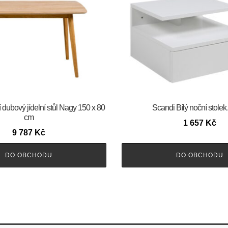
 dubový jídelní stůl Nagy 150 x 80
Scandi Bílý noční stolek
cm
1 657
Kč
9 787
Kč
DO OBCHODU
DO OBCHODU