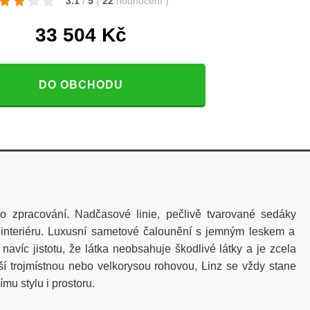
3.1
/
5
(
22
hodnocení
)
33 504
Kč
DO OBCHODU
ho
zpracování
.
Nadčasové
linie
,
pečlivě
tvarované
sedáky
interiéru
.
Luxusní
sametové
čalounění
s
jemným
leskem
a
navíc
jistotu
,
že
látka
neobsahuje
škodlivé
látky
a je
zcela
ší
trojmístnou
nebo
velkorysou
rohovou
, Linz se
vždy
stane
nímu
stylu
i
prostoru
.