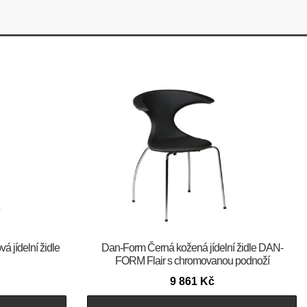
 jídelní židle
​​​​​Dan-Form Černá kožená jídelní židle DAN-
FORM Flair s chromovanou podnoží
9 861
Kč