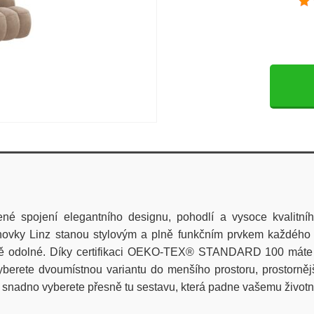
ené
spojení
elegantního
designu
,
pohodlí
a
vysoce
kvalitní
hovky
Linz
stanou
stylovým
a
plně
funkčním
prvkem
každého
ě
odolné
.
Díky
certifikaci
OEKO-TEX® STANDARD 100
máte
yberete
dvoumístnou
variantu
do
menšího
prostoru
,
prostorněj
snadno
vyberete
přesně
tu
sestavu
,
která
padne
vašemu
život