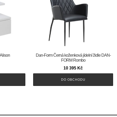
 Alison
​​​​​Dan-Form Černá koženková jídelní židle DAN-
FORM Rombo
10 395
Kč
DO OBCHODU