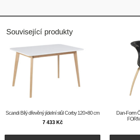
Související produkty
Scandi Bílý dřevěný jídelní stůl Corby 120×80 cm
​​​​​Dan-For
FORM 
7 433
Kč