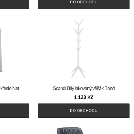
DO OBCHODU
 křeslo Net
Scandi Bílý lakovaný věšák Bond
1 123
Kč
DO OBCHODU