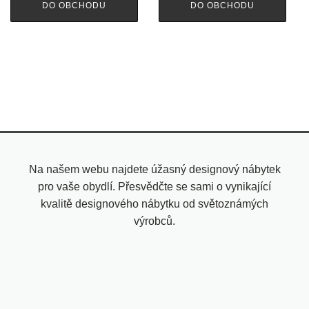
DO OBCHODU
DO OBCHODU
Na našem webu najdete úžasný designový nábytek
pro vaše obydlí. Přesvědčte se sami o vynikající
kvalitě designového nábytku od světoznámých
výrobců.