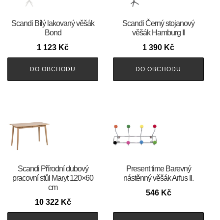
Scandi Bílý lakovaný věšák
Scandi Černý stojanový
Bond
věšák Hamburg II
1 123
Kč
1 390
Kč
DO OBCHODU
DO OBCHODU
Scandi Přírodní dubový
Present time Barevný
pracovní stůl Maryt 120×60
nástěnný věšák Arfus II.
cm
546
Kč
10 322
Kč