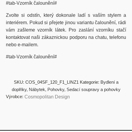
#tab-Vzorník čalounění#
Zvolte si odstín, který dokonale ladí s vaším stylem a
interiérem. Pokud si přejete jinou variantu čalounění, rádi
vám zašleme vzorník látek. Pro zaslání vzorníku stačí
kontaktovat naši zákaznickou podporu na chatu, telefonu
nebo e-mailem.
#tab-Vzorník čalounění#
SKU:
COS_04SF_120_F1_LINZ1
Kategorie:
Bydlení a
doplňky
,
Nábytek
,
Pohovky
,
Sedací soupravy a pohovky
Výrobce:
Cosmopolitan Design