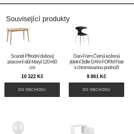
Související produkty
Scandi Přírodní dubový
​​​​​Dan-Form Černá kožená
pracovní stůl Maryt 120×60
jídelní židle DAN-FORM Flair
cm
s chromovanou podnoží
10 322
Kč
9 861
Kč
DO OBCHODU
DO OBCHODU