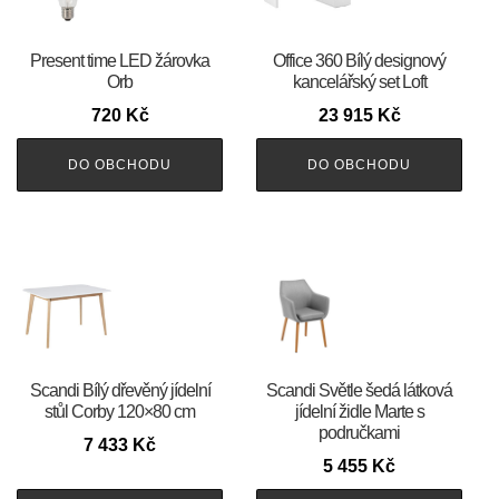
Present time LED žárovka
Office 360 Bílý designový
Orb
kancelářský set Loft
720
Kč
23 915
Kč
DO OBCHODU
DO OBCHODU
Scandi Bílý dřevěný jídelní
Scandi Světle šedá látková
stůl Corby 120×80 cm
jídelní židle Marte s
područkami
7 433
Kč
5 455
Kč