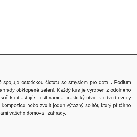
bě spojuje estetickou čistotu se smyslem pro detail. Podium
 zahrady obklopené zelení
.
Každý kus je vyroben z odolného
ně kontrastují s rostlinami a praktický otvor k odvodu vody
 kompozice nebo zvolit jeden výrazný solitér, který přitáhne
zdami vašeho domova i zahrady.