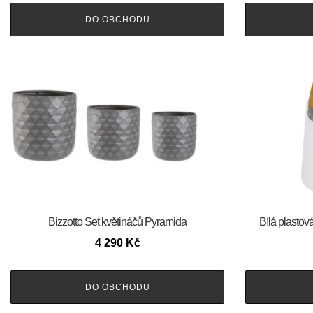
DO OBCHODU
Bizzotto Set květináčů Pyramida
Bílá plasto
4 290
Kč
DO OBCHODU