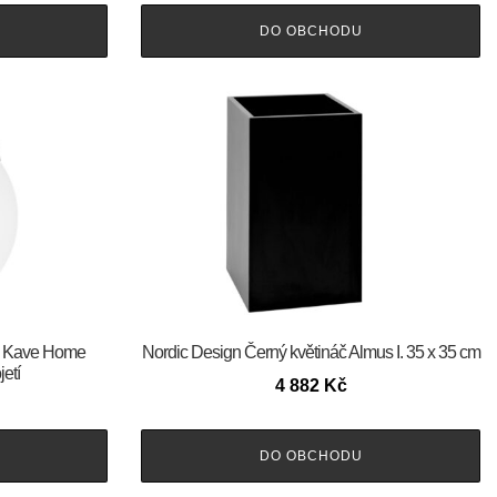
DO OBCHODU
pa Kave Home
Nordic Design Černý květináč Almus I. 35 x 35 cm
etí
4 882
Kč
DO OBCHODU