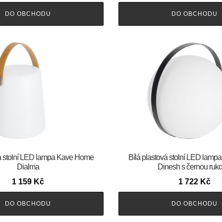
DO OBCHODU
DO OBCHODU
vá stolní LED lampa Kave Home
Bílá plastová stolní LED lam
Dialma
Dinesh s černou rukoj
1 159
Kč
1 722
Kč
DO OBCHODU
DO OBCHODU