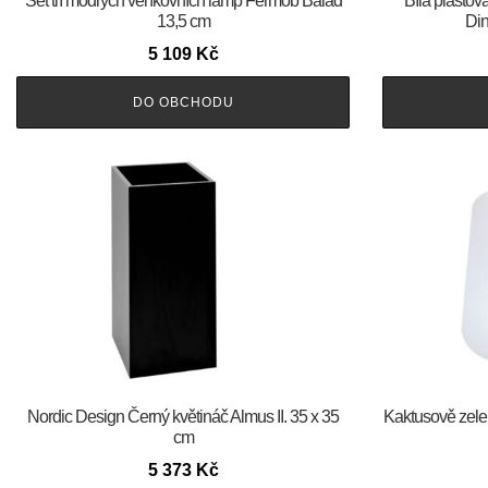
Set tří modrých venkovních lamp Fermob Balad
Bílá plasto
13,5 cm
Din
5 109
Kč
DO OBCHODU
Nordic Design Černý květináč Almus II. 35 x 35
Kaktusově zel
cm
5 373
Kč