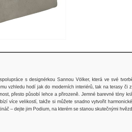
spolupráce s designérkou
Sannou
Völker
, která ve své tvor
mu vzhledu hodí jak do moderních interiérů, tak na terasy či
nost, přesto působí lehce a přirozeně. Jemné barevné tóny krás
ízí více velikostí, takže si můžete snadno vytvořit harmonické
větináč – dejte jim Podium, na kterém se stanou skutečnými hvě