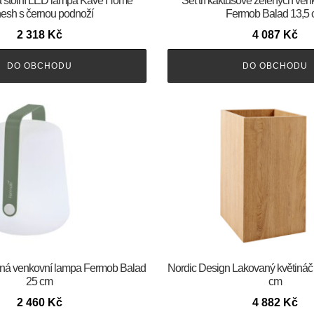
vá stolní LED lampa Kave Home
Set tří kaktusově zelených ve
esh s černou podnoží
Fermob Balad 13,5
2 318
Kč
4 087
Kč
DO OBCHODU
DO OBCHODU
ená venkovní lampa Fermob Balad
Nordic Design Lakovaný květináč 
25 cm
cm
2 460
Kč
4 882
Kč