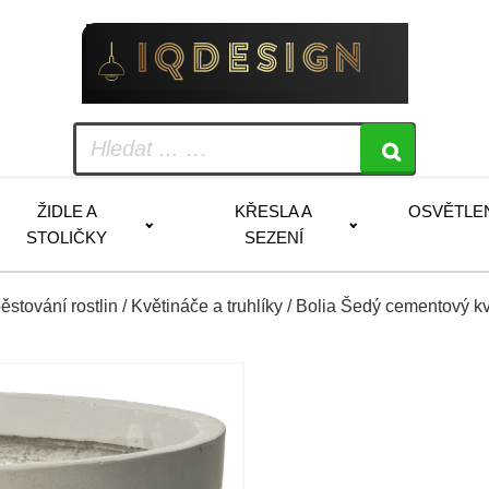
ŽIDLE A
KŘESLA A
OSVĚTLE
STOLIČKY
SEZENÍ
ěstování rostlin
/
Květináče a truhlíky
/ Bolia Šedý cementový k