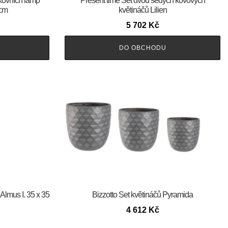
nkovních lamp
Present time Set dvou šedých kovových
 cm
květináčů Lilien
5 702
Kč
DO OBCHODU
Almus I. 35 x 35
Bizzotto Set květináčů Pyramida
4 612
Kč