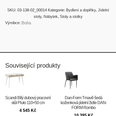
SKU:
03-138-02_00014
Kategorie:
Bydlení a doplňky
,
Jídelní
stoly
,
Nábytek
,
Stoly a stolky
Výrobce:
Bolia
Související produkty
Scandi Bílý dubový pracovní
​​​​​Dan-Form Tmavě šedá
stůl Pluto 110×50 cm
koženková jídelní židle DAN-
FORM Rombo
4 545
Kč
10 395
Kč