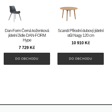
​​​​​Dan-Form Černá koženková
Scandi Přírodní dubový jídelní
jídelní židle DAN-FORM
stůl Nagy 120 cm
Hype
10 910
Kč
7 729
Kč
DO OBCHODU
DO OBCHODU