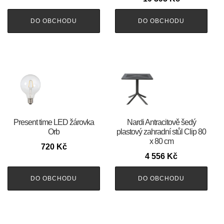
DO OBCHODU
DO OBCHODU
Present time LED žárovka
Nardi Antracitově šedý
Orb
plastový zahradní stůl Clip 80
x 80 cm
720
Kč
4 556
Kč
DO OBCHODU
DO OBCHODU