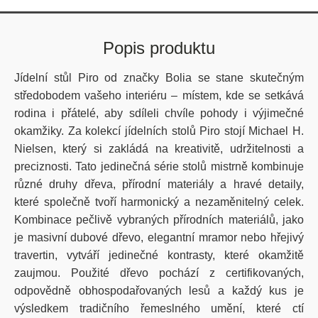
Popis produktu
Jídelní stůl Piro od značky
Bolia
se stane skutečným
středobodem vašeho interiéru – místem, kde se setkává
rodina i přátelé, aby sdíleli chvíle pohody i výjimečné
okamžiky.
Z
a kolekcí jídelních stolů
Piro
stojí Michael H.
Nielsen
, který si zakládá na kreativitě, udržitelnosti a
preciznosti.
Tato jedinečná série stolů mistrně kombinuje
různé druhy dřeva, přírodní materiály a hravé detaily,
které společně tvoří harmonický a nezaměnitelný celek.
Kombinace pečlivě vybraných přírodních materiálů, jako
je masivní dubové dřevo, elegantní mramor nebo hřejivý
travertin, vytváří jedinečné kontrasty, které okamžitě
zaujmou. Použité dřevo pochází z certifikovaných,
odpovědně obhospodařovaných lesů a každý kus je
výsledkem tradičního řemeslného umění, které ctí