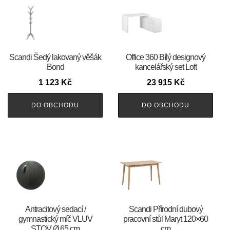
Scandi Šedý lakovaný věšák
Office 360 Bílý designový
Bond
kancelářský set Loft
1 123
Kč
23 915
Kč
DO OBCHODU
DO OBCHODU
Antracitový sedací /
Scandi Přírodní dubový
gymnastický míč VLUV
pracovní stůl Maryt 120×60
STOV Ø 65 cm
cm