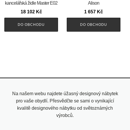
kancelářská židle Master E02
Alison
18 102
Kč
1 657
Kč
DO OBCHODU
DO OBCHODU
Na našem webu najdete úžasný designový nábytek
pro vaše obydlí. Přesvědčte se sami o vynikající
kvalitě designového nábytku od světoznámých
výrobců.