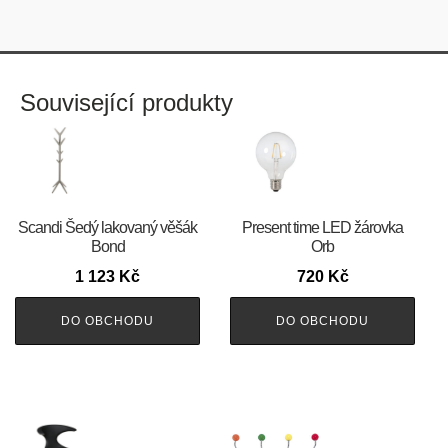
Související produkty
Scandi Šedý lakovaný věšák
Present time LED žárovka
Bond
Orb
1 123
Kč
720
Kč
DO OBCHODU
DO OBCHODU