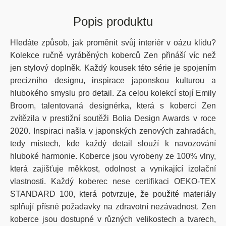
Popis produktu
Hledáte způsob, jak proměnit svůj interiér v oázu klidu?
Kolekce ručně vyráběných koberců Zen přináší víc než
jen stylový doplněk. Každý kousek této série je spojením
precizního designu, inspirace japonskou kulturou a
hlubokého smyslu pro detail. Za celou kolekcí stojí Emily
Broom, talentovaná designérka, která s koberci Zen
zvítězila v prestižní soutěži Bolia Design Awards v roce
2020. Inspiraci našla v japonských zenových zahradách,
tedy místech, kde každý detail slouží k navozování
hluboké harmonie. Koberce jsou vyrobeny ze 100% vlny,
která zajišťuje měkkost, odolnost a vynikající izolační
vlastnosti. Každý koberec nese certifikaci OEKO-TEX
STANDARD 100, která potvrzuje, že použité materiály
splňují přísné požadavky na zdravotní nezávadnost. Zen
koberce jsou dostupné v různých velikostech a tvarech,