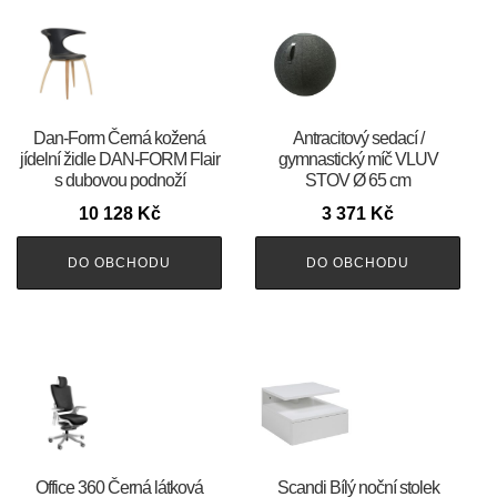
​​​​​Dan-Form Černá kožená
Antracitový sedací /
jídelní židle DAN-FORM Flair
gymnastický míč VLUV
s dubovou podnoží
STOV Ø 65 cm
10 128
Kč
3 371
Kč
DO OBCHODU
DO OBCHODU
Office 360 Černá látková
Scandi Bílý noční stolek