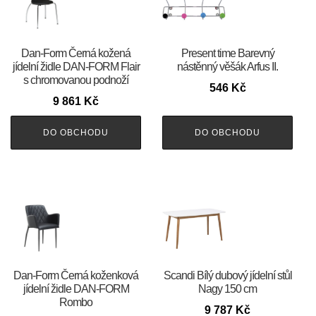
​​​​​Dan-Form Černá kožená
Present time Barevný
jídelní židle DAN-FORM Flair
nástěnný věšák Arfus II.
s chromovanou podnoží
546
Kč
9 861
Kč
DO OBCHODU
DO OBCHODU
​​​​​Dan-Form Černá koženková
Scandi Bílý dubový jídelní stůl
jídelní židle DAN-FORM
Nagy 150 cm
Rombo
9 787
Kč