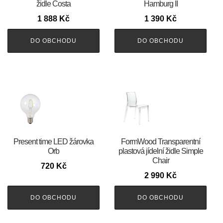
židle Costa
Hamburg II
1 888
Kč
1 390
Kč
DO OBCHODU
DO OBCHODU
Present time LED žárovka
FormWood Transparentní
Orb
plastová jídelní židle Simple
Chair
720
Kč
2 990
Kč
DO OBCHODU
DO OBCHODU