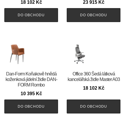
18 102
Kč
23 915
Kč
DO OBCHODU
DO OBCHODU
​​​​​Dan-Form Koňakově hnědá
Office 360 Šedá látková
koženková jídelní židle DAN-
kancelářská židle Master A03
FORM Rombo
18 102
Kč
10 395
Kč
DO OBCHODU
DO OBCHODU