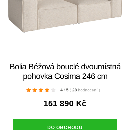
Bolia Béžová bouclé dvoumístná
pohovka Cosima 246 cm
4
/
5
(
28
hodnocení
)
151 890
Kč
DO OBCHODU