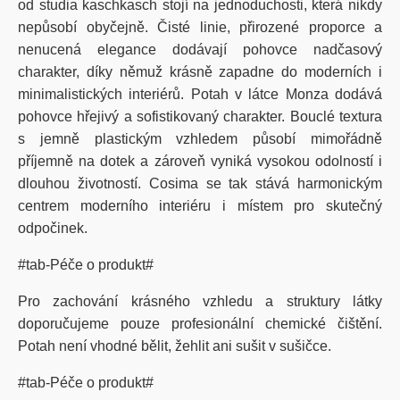
od studia kaschkasch stojí na jednoduchosti, která nikdy
nepůsobí obyčejně. Čisté linie, přirozené proporce a
nenucená elegance dodávají pohovce nadčasový
charakter, díky němuž krásně zapadne do moderních i
minimalistických interiérů. Potah v látce Monza dodává
pohovce hřejivý a sofistikovaný charakter. Bouclé textura
s jemně plastickým vzhledem působí mimořádně
příjemně na dotek a zároveň vyniká vysokou odolností i
dlouhou životností. Cosima se tak stává harmonickým
centrem moderního interiéru i místem pro skutečný
odpočinek.
#tab-Péče o produkt#
Pro zachování krásného vzhledu a struktury látky
doporučujeme pouze profesionální chemické čištění.
Potah není vhodné bělit, žehlit ani sušit v sušičce.
#tab-Péče o produkt#