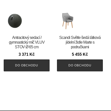
Antracitový sedací /
Scandi Světle šedá látková
gymnastický míč VLUV
jídelní židle Marte s
STOV Ø 65 cm
područkami
3 371
Kč
5 455
Kč
DO OBCHODU
DO OBCHODU