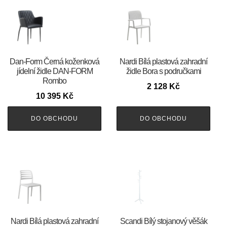
​​​​​Dan-Form Černá koženková
Nardi Bílá plastová zahradní
jídelní židle DAN-FORM
židle Bora s područkami
Rombo
2 128
Kč
10 395
Kč
DO OBCHODU
DO OBCHODU
Nardi Bílá plastová zahradní
Scandi Bílý stojanový věšák