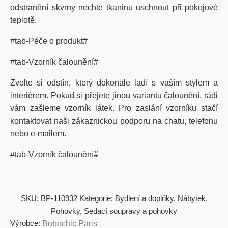
odstranění skvrny nechte tkaninu uschnout při pokojové
teplotě.
#tab-Péče o produkt#
#tab-Vzorník čalounění#
Zvolte si odstín, který dokonale ladí s vaším stylem a
interiérem. Pokud si přejete jinou variantu čalounění, rádi
vám zašleme vzorník látek. Pro zaslání vzorníku stačí
kontaktovat naši zákaznickou podporu na chatu, telefonu
nebo e-mailem.
#tab-Vzorník čalounění#
SKU:
BP-110932
Kategorie:
Bydlení a doplňky
,
Nábytek
,
Pohovky
,
Sedací soupravy a pohovky
Výrobce:
Bobochic Paris