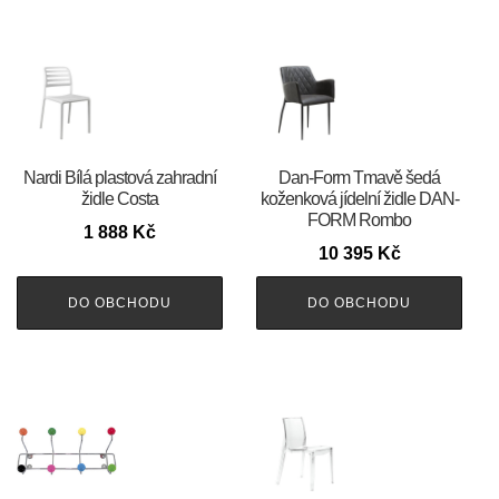
Nardi Bílá plastová zahradní
​​​​​Dan-Form Tmavě šedá
židle Costa
koženková jídelní židle DAN-
FORM Rombo
1 888
Kč
10 395
Kč
DO OBCHODU
DO OBCHODU