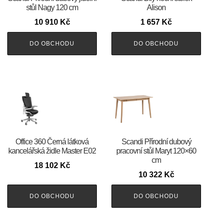
stůl Nagy 120 cm
Alison
10 910
Kč
1 657
Kč
DO OBCHODU
DO OBCHODU
Office 360 Černá látková
Scandi Přírodní dubový
kancelářská židle Master E02
pracovní stůl Maryt 120×60
cm
18 102
Kč
10 322
Kč
DO OBCHODU
DO OBCHODU