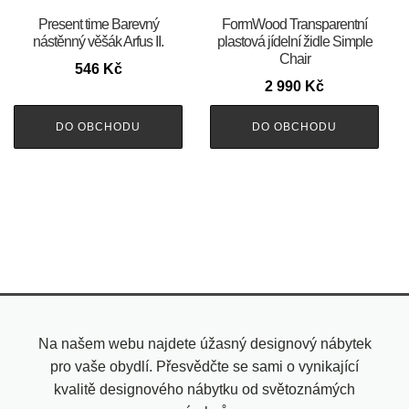
Present time Barevný
FormWood Transparentní
nástěnný věšák Arfus II.
plastová jídelní židle Simple
Chair
546
Kč
2 990
Kč
DO OBCHODU
DO OBCHODU
Na našem webu najdete úžasný designový nábytek
pro vaše obydlí. Přesvědčte se sami o vynikající
kvalitě designového nábytku od světoznámých