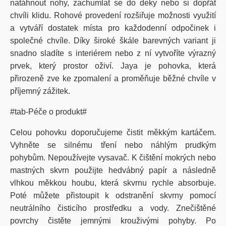
natáhnout nohy, zachumlat se do deky nebo si dopřát
chvíli klidu. Rohové provedení rozšiřuje možnosti využití
a vytváří dostatek místa pro každodenní odpočinek i
společné chvíle. Díky široké škále barevných variant ji
snadno sladíte s interiérem nebo z ní vytvoříte výrazný
prvek, který prostor oživí. Jaya je pohovka, která
přirozeně zve ke zpomalení a proměňuje běžné chvíle v
příjemný zážitek.
#tab-Péče o produkt#
Celou pohovku doporučujeme čistit měkkým kartáčem.
Vyhněte se silnému tření nebo náhlým prudkým
pohybům. Nepoužívejte vysavač. K čištění mokrých nebo
mastných skvrn použijte hedvábný papír a následně
vlhkou měkkou houbu, která skvrnu rychle absorbuje.
Poté můžete přistoupit k odstranění skvrny pomocí
neutrálního čisticího prostředku a vody. Znečištěné
povrchy čistěte jemnými krouživými pohyby. Po