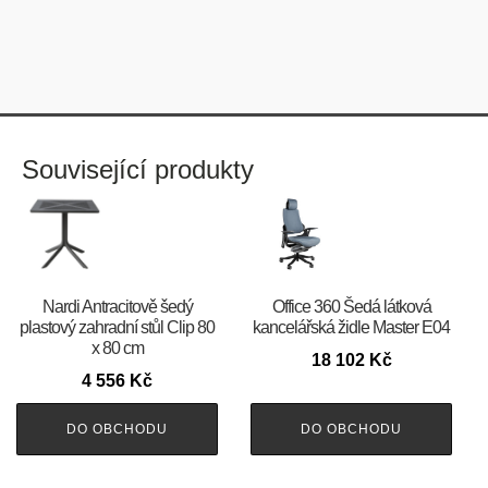
Související produkty
Nardi Antracitově šedý
Office 360 Šedá látková
plastový zahradní stůl Clip 80
kancelářská židle Master E04
x 80 cm
18 102
Kč
4 556
Kč
DO OBCHODU
DO OBCHODU