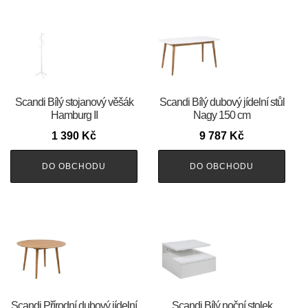
Scandi Bílý stojanový věšák
Scandi Bílý dubový jídelní stůl
Hamburg II
Nagy 150 cm
1 390
Kč
9 787
Kč
DO OBCHODU
DO OBCHODU
Scandi Přírodní dubový jídelní
Scandi Bílý noční stolek