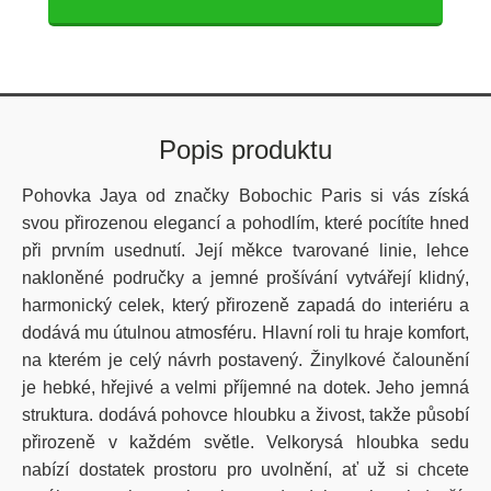
Popis produktu
Pohovka Jaya od značky Bobochic Paris si vás získá
svou přirozenou elegancí a pohodlím, které pocítíte hned
při prvním usednutí. Její měkce tvarované linie, lehce
nakloněné područky a jemné prošívání vytvářejí klidný,
harmonický celek, který přirozeně zapadá do interiéru a
dodává mu útulnou atmosféru. Hlavní roli tu hraje komfort,
na kterém je celý návrh postavený. Žinylkové čalounění
je hebké, hřejivé a velmi příjemné na dotek. Jeho jemná
struktura. dodává pohovce hloubku a živost, takže působí
přirozeně v každém světle. Velkorysá hloubka sedu
nabízí dostatek prostoru pro uvolnění, ať už si chcete