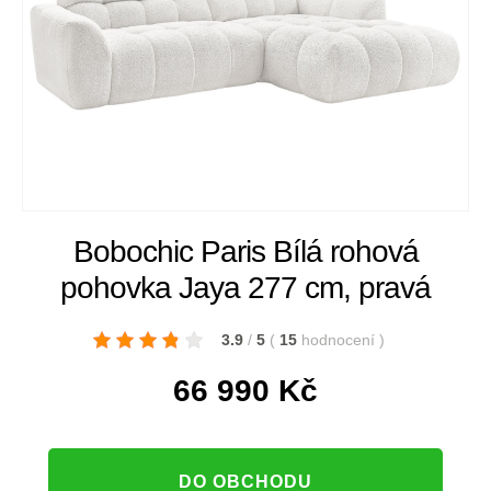
Bobochic Paris Bílá rohová
pohovka Jaya 277 cm, pravá
3.9
/
5
(
15
hodnocení
)
66 990
Kč
DO OBCHODU