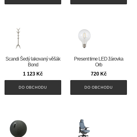
Scandi Šedý lakovaný věšák
Present time LED žárovka
Bond
Orb
1 123
Kč
720
Kč
DO OBCHODU
DO OBCHODU