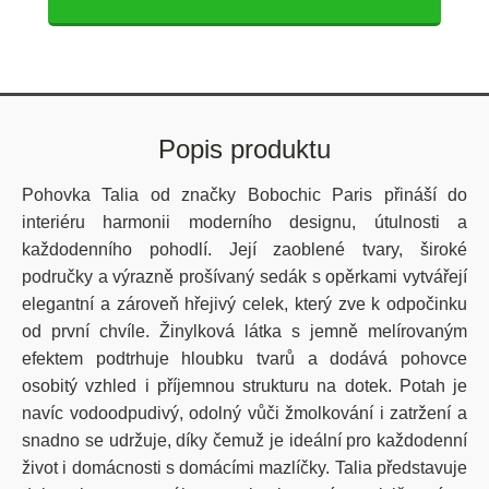
Popis produktu
Pohovka Talia od značky Bobochic Paris přináší do
interiéru harmonii moderního designu, útulnosti a
každodenního pohodlí. Její zaoblené tvary, široké
područky a výrazně prošívaný sedák s opěrkami vytvářejí
elegantní a zároveň hřejivý celek, který zve k odpočinku
od první chvíle. Žinylková látka s jemně melírovaným
efektem podtrhuje hloubku tvarů a dodává pohovce
osobitý vzhled i příjemnou strukturu na dotek. Potah je
navíc vodoodpudivý, odolný vůči žmolkování i zatržení a
snadno se udržuje, díky čemuž je ideální pro každodenní
život i domácnosti s domácími mazlíčky. Talia představuje