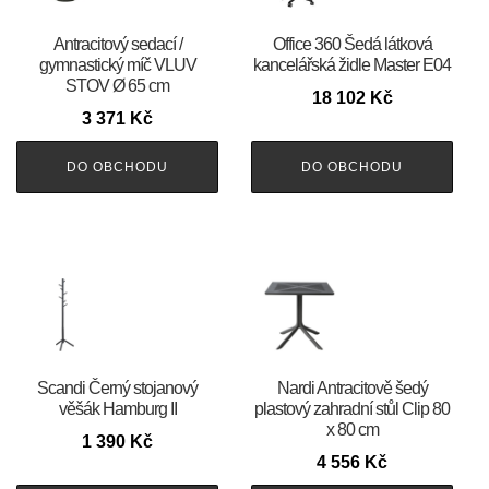
Antracitový sedací /
Office 360 Šedá látková
gymnastický míč VLUV
kancelářská židle Master E04
STOV Ø 65 cm
18 102
Kč
3 371
Kč
DO OBCHODU
DO OBCHODU
Scandi Černý stojanový
Nardi Antracitově šedý
věšák Hamburg II
plastový zahradní stůl Clip 80
x 80 cm
1 390
Kč
4 556
Kč