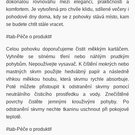
dokonalou rovnováhu mezi elegancí, praktičností a
komfortem. Je vytvořená pro chvíle klidu, sdílené večery i
pohodové dny doma, kdy se z pohovky stává místo, kam
se budete chtít stále vracet.
#tab-Péče o produkt#
Celou pohovku doporučujeme čistit měkkým kartáčem.
Vyhněte se silnému tření nebo náhlým prudkým
pohybům. Nepoužívejte vysavač. K čištění mokrých nebo
mastných skvrn použijte hedvábný papír a následně
vlhkou měkkou houbu, která skvrnu rychle absorbuje.
Poté můžete přistoupit k odstranění skvrny pomocí
neutrálního čisticího prostředku a vody. Znečištěné
povrchy čistěte jemnými krouživými pohyby. Po
odstranění skvrny nechte tkaninu uschnout při pokojové
teplotě.
#tab-Péče o produkt#