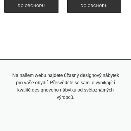
DO OBCHODU
DO OBCHODU
Na našem webu najdete úžasný designový nábytek
pro vaše obydlí. Přesvědčte se sami o vynikající
kvalitě designového nábytku od světoznámých
výrobců.