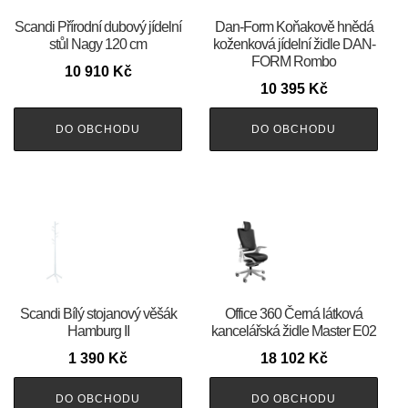
Scandi Přírodní dubový jídelní
​​​​​Dan-Form Koňakově hnědá
stůl Nagy 120 cm
koženková jídelní židle DAN-
FORM Rombo
10 910
Kč
10 395
Kč
DO OBCHODU
DO OBCHODU
Scandi Bílý stojanový věšák
Office 360 Černá látková
Hamburg II
kancelářská židle Master E02
1 390
Kč
18 102
Kč
DO OBCHODU
DO OBCHODU