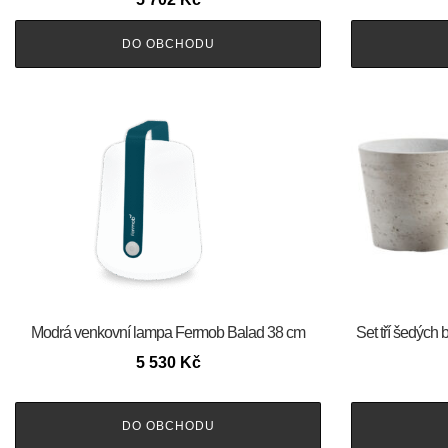
DO OBCHODU
Modrá venkovní lampa Fermob Balad 38 cm
Set tří šedých
5 530
Kč
DO OBCHODU