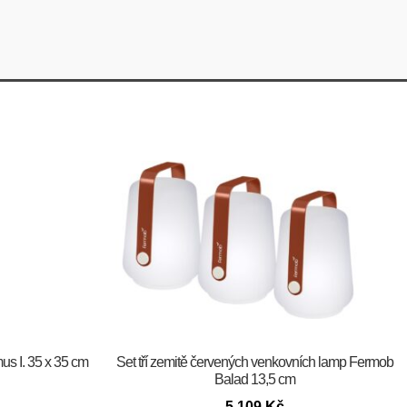
us I. 35 x 35 cm
Set tří zemitě červených venkovních lamp Fermob
Balad 13,5 cm
5 109
Kč