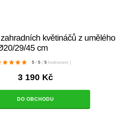
ří zahradních květináčů z umělého
Ø20/29/45 cm
5
/
5
(
5
hodnocení
)
3 190
Kč
DO OBCHODU