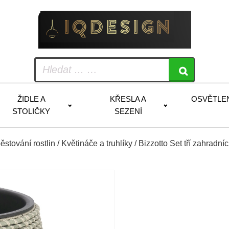
ŽIDLE A
KŘESLA A
OSVĚTLE
STOLIČKY
SEZENÍ
ěstování rostlin
/
Květináče a truhlíky
/ Bizzotto Set tří zahrad