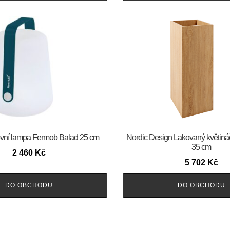
vní lampa Fermob Balad 25 cm
Nordic Design Lakovaný květináč 
35 cm
2 460
Kč
5 702
Kč
DO OBCHODU
DO OBCHODU