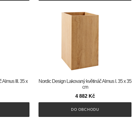
Almus III. 35 x
Nordic Design Lakovaný květináč Almus I. 35 x 35
cm
4 882
Kč
DO OBCHODU