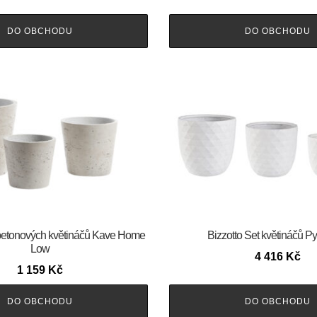
DO OBCHODU
DO OBCHODU
 betonových květináčů Kave Home
Bizzotto Set květináčů P
Low
4 416
Kč
1 159
Kč
DO OBCHODU
DO OBCHODU