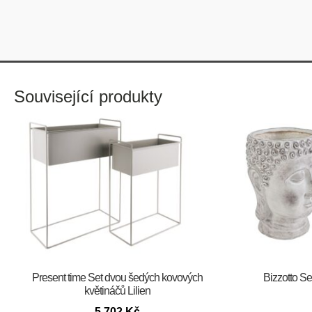
Související produkty
Present time Set dvou šedých kovových
Bizzotto Se
květináčů Lilien
5 702
Kč