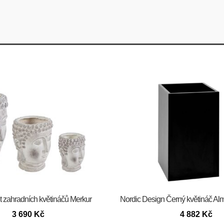
t zahradních květináčů Merkur
Nordic Design Černý květináč Alm
3 690
Kč
4 882
Kč