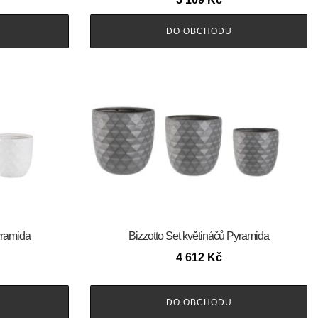
DO OBCHODU
yramida
Bizzotto Set květináčů Pyramida
4 612
Kč
DO OBCHODU