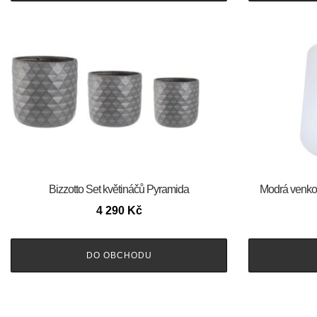
Bizzotto Set květináčů Pyramida
Modrá venko
4 290
Kč
DO OBCHODU