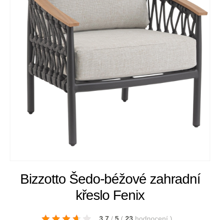
Bizzotto Šedo-béžové zahradní
křeslo Fenix
3.7
/
5
(
23
hodnocení
)