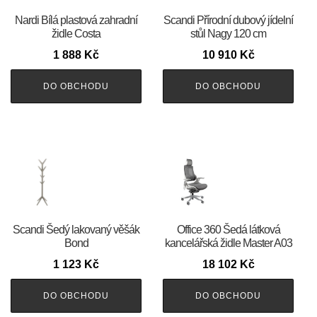
Nardi Bílá plastová zahradní
Scandi Přírodní dubový jídelní
židle Costa
stůl Nagy 120 cm
1 888
Kč
10 910
Kč
DO OBCHODU
DO OBCHODU
Scandi Šedý lakovaný věšák
Office 360 Šedá látková
Bond
kancelářská židle Master A03
1 123
Kč
18 102
Kč
DO OBCHODU
DO OBCHODU