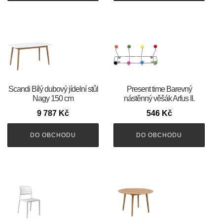
Scandi Bílý dubový jídelní stůl
Present time Barevný
Nagy 150 cm
nástěnný věšák Arfus II.
9 787
Kč
546
Kč
DO OBCHODU
DO OBCHODU