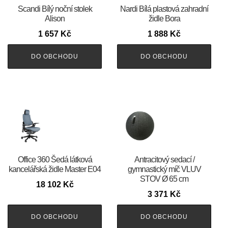
Scandi Bílý noční stolek
Nardi Bílá plastová zahradní
Alison
židle Bora
1 657
Kč
1 888
Kč
DO OBCHODU
DO OBCHODU
Office 360 Šedá látková
Antracitový sedací /
kancelářská židle Master E04
gymnastický míč VLUV
STOV Ø 65 cm
18 102
Kč
3 371
Kč
DO OBCHODU
DO OBCHODU