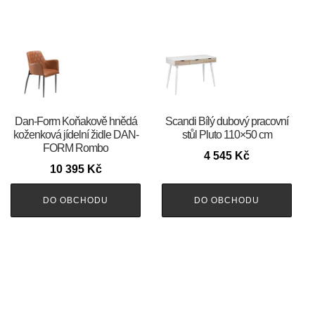
​​​​​Dan-Form Koňakově hnědá
Scandi Bílý dubový pracovní
koženková jídelní židle DAN-
stůl Pluto 110×50 cm
FORM Rombo
4 545
Kč
10 395
Kč
DO OBCHODU
DO OBCHODU